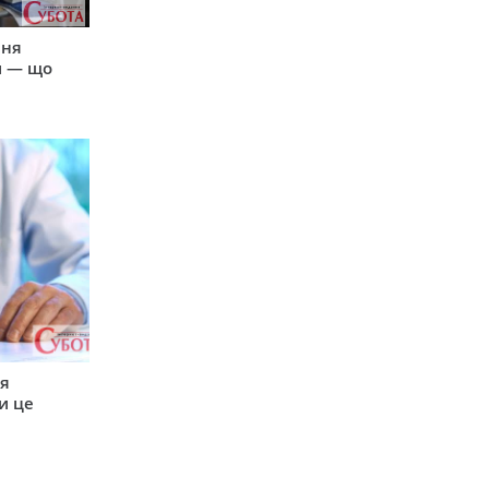
пня
и — що
ся
и це