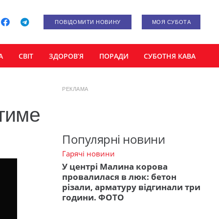
ПОВІДОМИТИ НОВИНУ
МОЯ СУБОТА
А
СВІТ
ЗДОРОВ’Я
ПОРАДИ
СУБОТНЯ КАВА
РЕКЛАМА
атиме
Популярні новини
Гарячі новини
У центрі Малина корова
провалилася в люк: бетон
різали, арматуру відгинали три
години. ФОТО