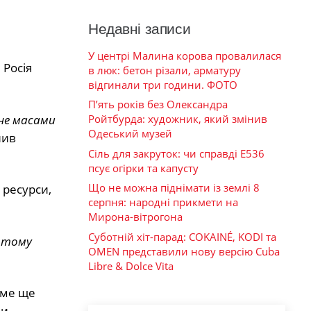
Недавні записи
У центрі Малина корова провалилася
 Росія
в люк: бетон різали, арматуру
відгинали три години. ФОТО
П’ять років без Олександра
 не масами
Ройтбурда: художник, який змінив
Одеський музей
нив
Сіль для закруток: чи справді Е536
псує огірки та капусту
Що не можна піднімати із землі 8
 ресурси,
серпня: народні прикмети на
Мирона-вітрогона
Суботній хіт-парад: COKAINÉ, KODI та
, тому
OMEN представили нову версію Cuba
Libre & Dolce Vita
име ще
и,