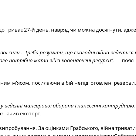
 що триває 27-й день, навряд чи можна досягнути, адже
ої сили… Треба розуміти, що сьогодні війна ведеться
ого потрібно мати військовонавчені ресурси”,
— пояс
ним м’ясом, посилаючи в бій непідготовлені резерви,
 веденні маневрової оборони і нанесенні контрударів
азначив експерт.
а випробування. За оцінками Грабського, війна триват
я не лише радянські системи протиповітряної оборон