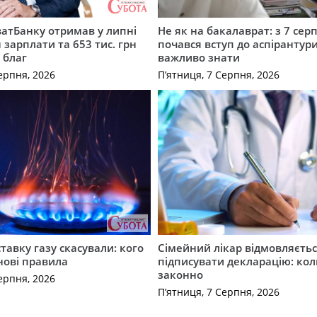
атБанку отримав у липні
Не як на бакалаврат: з 7 сер
 зарплати та 653 тис. грн
почався вступ до аспірантур
 благ
важливо знати
ерпня, 2026
П’ятниця, 7 Серпня, 2026
ставку газу скасували: кого
Сімейний лікар відмовляєть
нові правила
підписувати декларацію: кол
законно
ерпня, 2026
П’ятниця, 7 Серпня, 2026