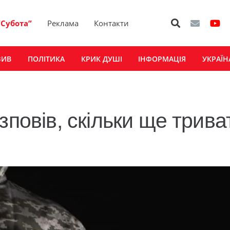
“Субота”
Реклама
Контакти
ЗИВ
ПОЛІТИКА
КРИК ДУШІ
ІНФОРМАЦІЯ
УКРАЇН
зповів, скільки ще трив