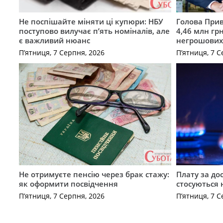
Не поспішайте міняти ці купюри: НБУ
Голова Прив
поступово вилучає п’ять номіналів, але
4,46 млн грн
є важливий нюанс
негрошових
П’ятниця, 7 Серпня, 2026
П’ятниця, 7 С
Не отримуєте пенсію через брак стажу:
Плату за до
як оформити посвідчення
стосуються 
П’ятниця, 7 Серпня, 2026
П’ятниця, 7 С