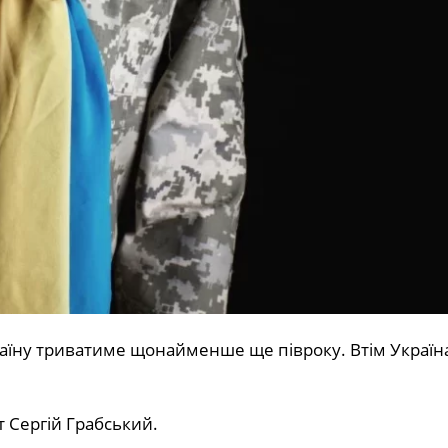
аїну триватиме щонайменше ще півроку. Втім Україн
 Сергій Грабський.