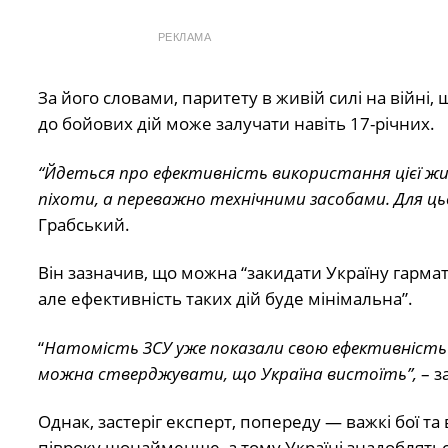
РЕКЛАМА
За його словами, паритету в живій силі на війні,
до бойових дій може залучати навіть 17-річних.
“Йдеться про ефективність використання цієї жив
піхоти, а переважно технічними засобами. Для ць
Грабський.
Він зазначив, що можна “закидати Україну гармат
але ефективність таких дій буде мінімальна”.
“
Натомість ЗСУ уже показали свою ефективність у
можна стверджувати, що Україна вистоїть”,
– з
Однак, застеріг експерт, попереду — важкі бої т
півроку щонайменше, а тому Україні знадоблятьс