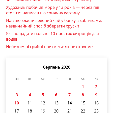
Художник побачив море у 13 років — через пів
століття написав цю сонячну картину
Навіщо класти зелений чай у банку з кабачками:
незвичайний спосіб зберегти хрускіт
Як заощадити пальне: 10 простих хитрощів для
водіїв
Небезпечні грибні прикмети: як не отруїтися
Серпень 2026
Пн
Вт
Ср
Чт
Пт
Сб
Нд
1
2
3
4
5
6
7
8
9
10
11
12
13
14
15
16
17
18
19
20
21
22
23