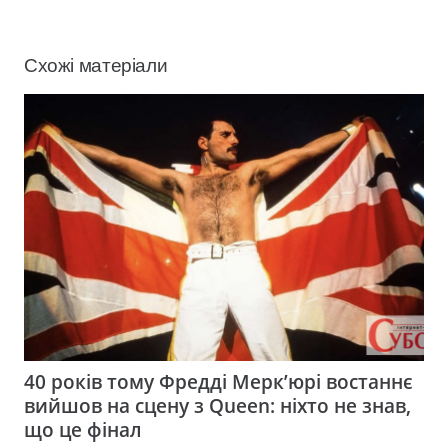
Схожі матеріали
40 років тому Фредді Мерк’юрі востаннє
вийшов на сцену з Queen: ніхто не знав,
що це фінал