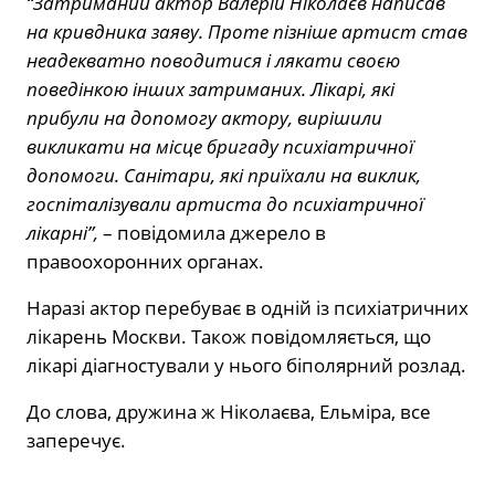
“Затриманий актор Валерій Ніколаєв написав
на кривдника заяву. Проте пізніше артист став
неадекватно поводитися і лякати своєю
поведінкою інших затриманих. Лікарі, які
прибули на допомогу актору, вирішили
викликати на місце бригаду психіатричної
допомоги. Санітари, які приїхали на виклик,
госпіталізували артиста до психіатричної
лікарні”,
– повідомила джерело в
правоохоронних органах.
Наразі актор перебуває в одній із психіатричних
лікарень Москви. Також повідомляється, що
лікарі діагностували у нього біполярний розлад.
До слова, дружина ж Ніколаєва, Ельміра, все
заперечує.