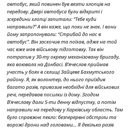
автобус, який повинен був везти хлопців на
передову. Двері автобуса були відкриті і
зсередини хлопці запитали: “Тебе куди
направили?” А він каже, що поки не знає. І вони
йому запропонували: “Стрибай до нас в
автобус”. Він заскочив та поїхав, адже на той
час вже мав військову підготовку. Так він
потрапив у 30-ту окрему механізовану бригаду,
яка воювала на Донбасі. В’ячеслав приймав
участь у боях в селищі Зайцеве Бахмутського
району. Я, як волонтер, до нього приїздив
багато разів, привозив необхідні для військових
речі, передавав посилки із дому. Згодом
В’ячеславу дали 5-ти денну відпустку, а потім
направили на передову у Харківську область. Там
було справжнє пекло: безперервні обстріли та
ворожі дрони над головами… Я декілька разів