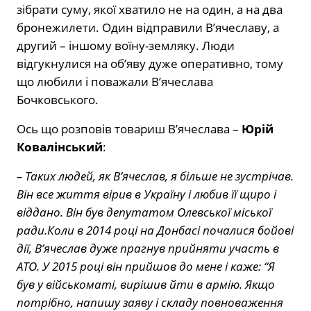
зібрати суму, якої хватило не на один, а на два
бронежилети. Один відправили В’ячеславу, а
другий – іншому воїну-земляку. Люди
відгукнулися на об’яву дуже оперативно, тому
що любили і поважали В’ячеслава
Бочковського.
Ось що розповів товариш В’ячеслава –
Юрій
Ковалінський
:
– Таких людей, як В’ячеслав, я більше не зустрічав.
Він все життя вірив в Україну і любив її щиро і
віддано. Він був депутатом Олевської міської
ради.Коли в 2014 році на Донбасі почалися бойові
дії, В’ячеслав дуже прагнув прийняти участь в
АТО. У 2015 році він прийшов до мене і каже: “Я
був у військоматі, вирішив йти в армію. Якщо
потрібно, напишу заяву і складу повноваження