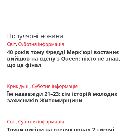
Популярні новини
Світ
,
Суботня інформація
40 років тому Фредді Мерк’юрі востаннє
вийшов на сцену з Queen: ніхто не знав,
що це фінал
Крик душі
,
Суботня інформація
Їм назавжди 21–23: сім історій молодих
захисників Житомирщини
Світ
,
Суботня інформація
Труни висіли на скелях понад 2 тисячі