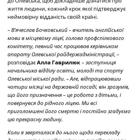
до Олевська, щоб докладніше дізнатися про
життя людини, кожний крок якої підтверджує
неймовірну відданість своїй країні.
– В’ячеслав Бочковський – вчитель англійської
мови в місцевому ліцеї, голова профспілкового
комітету, певний час працював керівником
апарату Олевської райдержадміністрації
, –
розповідає
Алла Гаврилюк
–
заступниця
начальника відділу освіти, молоді та спорту
Олевської міської ради. – Але, відпрацювавши
чотири місяці на державній посаді, він зрозумів,
що його призначення – це робота з дітьми, і
повернувся до рідного ліцею. Ми всі
приголомшені його смертю і постійно згадуємо
цю прекрасну людину.
Коли я зверталася до нього щодо перекладу