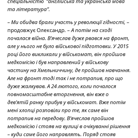
спеціальністю “англійська та українська мова
та література”.
– Ми обидва брали участь у революції гідності,
–
продовжує Олександр. –
А потім на сході
почалася війна. В’ячеслав дуже рвався на фронт,
але у нього не було військової підготовки. У 2015
році його викликали у військомат, він пройшов
медкомісію і був направлений у військову
частину на Хмельниччину, де пройшов навчання.
Але на фронт тоді так і не потрапив, про що
дуже жалкував. А 24 лютого, коли почалося
повномасштабне вторгнення, він вже о
дев’ятій ранку прибув у військомат. Вже потім
мені хлопці розповіли про те, як саме він
потрапив на передову. В’ячеслав пройшов
медкомісію і стояв на вулиці в очікуванні рішення
– куди саме його направлять. Поряд стояв