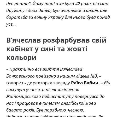
депутата”. Йому тоді вже було 42 роки, він мав
дружину і двох дітей, був вчителем в школі, але
боротьба за вільну Україну для нього була понад
усе…
В’ячеслав розфарбував свій
кабінет у сині та жовті
кольори
– Практично все життя В’ячеслава
Бочковського пов’язано з нашим ліцеєм №3
, –
говорить директорка закладу
Раїса Бабич
. –
Він
сам тут учився, а після закінчення
Житомирського педінституту повернувся до
нас і працював вчителем англійської мови
багато років. Був порядною, чесною,
доброзичливою і відповідальною людиною. Як