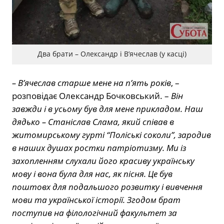
Два брати – Олександр і В’ячеслав (у касці)
– В’ячеслав старше мене на п’ять років
, –
розповідає Олександр Бочковський. –
Він
завжди і в усьому був для мене прикладом. Наш
дядько – Станіслав Слама, який співав в
житомирському гурті “Поліські соколи”, зародив
в наших душах ростки патріотизму. Ми із
захопленням слухали його красиву українську
мову і вона була для нас, як пісня. Це був
поштовх для подальшого розвитку і вивчення
мови та української історії. Згодом брат
поступив на філологічний факультет за