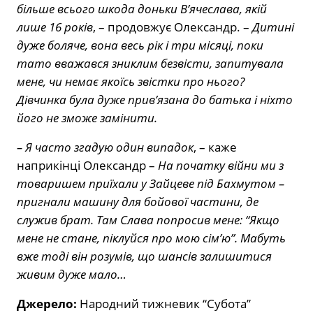
більше всього шкода доньки В’ячеслава, якій
лише 16 років
, – продовжує Олександр. –
Дитині
дуже боляче, вона весь рік і три місяці, поки
тато вважався зниклим безвісти, запитувала
мене, чи немає якоїсь звістки про нього?
Дівчинка була дуже прив’язана до батька і ніхто
його не зможе замінити.
– Я часто згадую один випадок
, – каже
наприкінці Олександр –
На початку війни ми з
товаришем приїхали у Зайцеве під Бахмутом –
пригнали машину для бойової частини, де
служив брат. Там Слава попросив мене: “Якщо
мене не стане, піклуйся про мою сім’ю”. Мабуть
вже тоді він розумів, що шансів залишитися
живим дуже мало…
Джерело:
Народний тижневик “Субота”