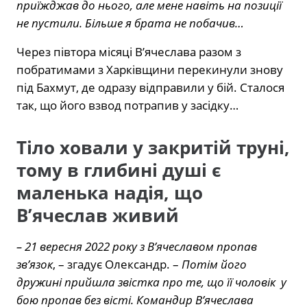
приїжджав до нього, але мене навіть на позиції
не пустили. Більше я брата не побачив…
Через півтора місяці В’ячеслава разом з
побратимами з Харківщини перекинули знову
під Бахмут, де одразу відправили у бій. Сталося
так, що його взвод потрапив у засідку…
Тіло ховали у закритій труні,
тому в глибині душі є
маленька надія, що
В’ячеслав живий
– 21 вересня 2022 року з В’ячеславом пропав
зв’язок
, – згадує Олександр. –
Потім його
дружині прийшла звістка про те, що її чоловік у
бою пропав без вісті. Командир В’ячеслава