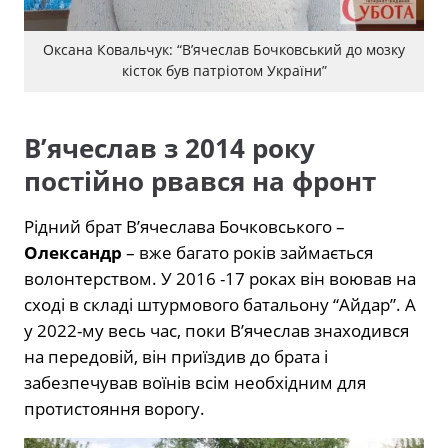
Оксана Ковальчук: “В’ячеслав Бочковський до мозку
кісток був патріотом України”
В’ячеслав з 2014 року
постійно рвався на фронт
Рідний брат В’ячеслава Бочковського –
Олександр
– вже багато років займається
волонтерством. У 2016 -17 роках він воював на
сході в складі штурмового батальону “Айдар”. А
у 2022-му весь час, поки В’ячеслав знаходився
на передовій, він приїздив до брата і
забезпечував воїнів всім необхідним для
протистояння ворогу.