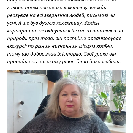
голова профспілкового комітету завжди
реагував на всі звернення людей, письмові чи
усні. А ще був душею колективу. Жоден
корпоратив не відбувався без його шашликів на
природі. Крім того, він постійно організовував
екскурсії по різним визначним місцям країни,
тому що добре знав їх історію. Свої уроки він
проводив на високому рівні і діти його любили.