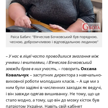
Раїса Бабич: “В’ячеслав Бочковський був порядною,
чесною, доброзичливою і відповідальною людиною”
– У нас в ліцеї часто проводилися змагання між
учнями і вчителями, і В’ячеслав Бочковський
завжди брав в них участь
, – говорить
Оксана
Ковальчук
– заступник директора з навчально-
виховної роботи молодших класів. – А ще ми з
ним були задіяні в численних заходах як ведучі,
і він завжди одягав вишиванку. Не тому, що це
стало модно, а тому, що він до мозку кісток був
патріотом України. Навіть свій кабінет