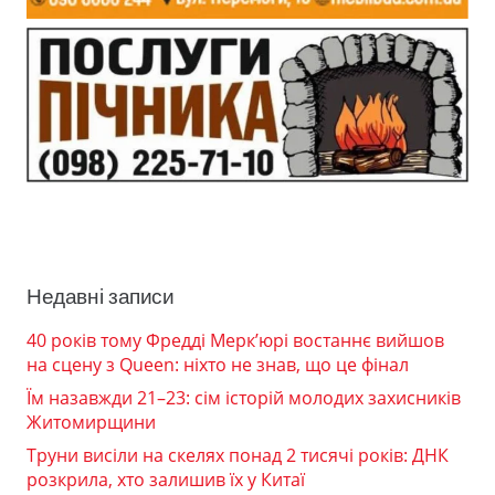
Недавні записи
40 років тому Фредді Мерк’юрі востаннє вийшов
на сцену з Queen: ніхто не знав, що це фінал
Їм назавжди 21–23: сім історій молодих захисників
Житомирщини
Труни висіли на скелях понад 2 тисячі років: ДНК
розкрила, хто залишив їх у Китаї