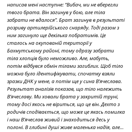
написав мені наступне: “Вибач, ми не вберегли
твого брата. Він загинув у бою, але тіла
забрати не вдалося”. Брат загинув в результаті
розриву артилерійського снаряду. Тоді разом з
ним загинуло ще декілька побратимів. Це
сталось на окупованій території у
Бахмутському районі, тому одразу забрати
тіла хлопців було неможливо. Але, мабуть,
потім відбувся обмін тілами загиблих. Щоб тіло
можна було ідентифікувати, спочатку взяли
зразки ДНК у мене, а потім ще у сина В’ячеслава.
Результат аналізів показав, що тіло належить
В’ячеславу. Ми ховали брата у закритій труні,
тому досі якось не віриться, що це він. Дехто з
родичів сподівається, що може це якась помилка
і наш В’ячеслав живий і знаходиться десь у
полоні. В глибині душі живе маленька надія, але…