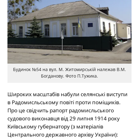
Будинок №54 на вул. М. Житомирській належав В.М.
Богданову. Фото П.Тужика.
Широких масштабів набули селянські виступи
в Радомисльському повіті проти поміщиків.
Про це свідчить рапорт радомисльського
судового виконавця від 29 липня 1914 року
Київському губернатору (з матеріалів
Центрального державного архіву України):