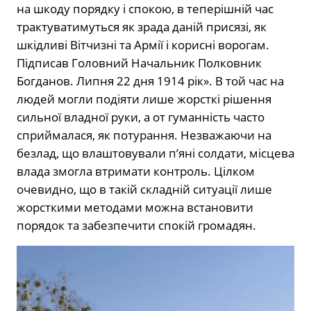
на шкоду порядку і спокою, в теперішній час
трактуватимуться як зрада даній присязі, як
шкідливі Вітчизні та Армії і корисні ворогам.
Підписав Головний Начальник Полковник
Богданов. Липня 22 дня 1914 рік». В той час на
людей могли подіяти лише жорсткі рішення
сильної владної руки, а от гуманність часто
сприймалася, як потурання. Незважаючи на
безлад, що влаштовували п’яні солдати, місцева
влада змогла втримати контроль. Цілком
очевидно, що в такій складній ситуації лише
жорсткими методами можна встановити
порядок та забезпечити спокій громадян.