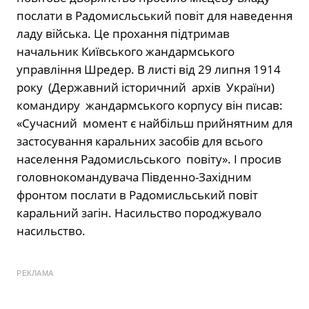
послати в Радомисльський повіт для наведення
ладу війська. Це прохання підтримав
начальник Київського жандармського
управління Шредер. В листі від 29 липня 1914
року (Державний історичний архів України)
командиру жандармського корпусу він писав:
«Сучасний момент є найбільш прийнятним для
застосування каральних засобів для всього
населення Радомисльського повіту». І просив
головнокомандувача Південно-Західним
фронтом послати в Радомисльський повіт
каральний загін. Насильство породжувало
насильство.
РЕКЛАМА