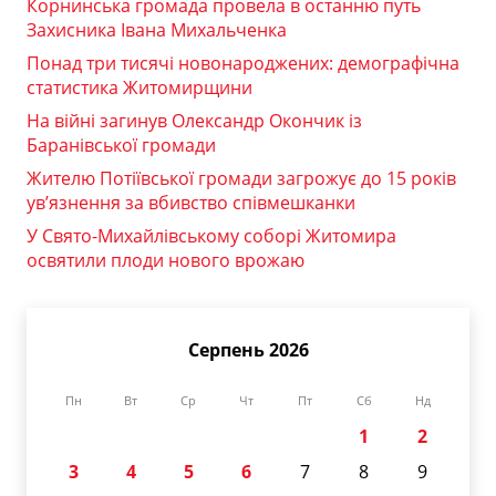
Корнинська громада провела в останню путь
Захисника Івана Михальченка
Понад три тисячі новонароджених: демографічна
статистика Житомирщини
На війні загинув Олександр Окончик із
Баранівської громади
Жителю Потіївської громади загрожує до 15 років
ув’язнення за вбивство співмешканки
У Свято-Михайлівському соборі Житомира
освятили плоди нового врожаю
Серпень 2026
Пн
Вт
Ср
Чт
Пт
Сб
Нд
1
2
3
4
5
6
7
8
9