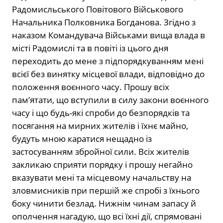
Радомисльського Повітового Військового
Начальника Полковника Богданова. Згідно з
наказом Командувача Військами вища влада в
місті Радомислі та в повіті із цього дня
переходить до мене з підпорядкуванням мені
всієї без винятку місцевої влади, відповідно до
положення воєнного часу. Прошу всіх
пам’ятати, що вступили в силу закони воєнного
часу і що будь-які спроби до безпорядків та
посягання на мирних жителів і їхнє майно,
будуть мною каратися нещадно із
застосуванням збройної сили. Всіх жителів
закликаю сприяти порядку і прошу негайно
вказувати мені та місцевому начальству на
зловмисників при першій же спробі з їхнього
боку чинити безлад. Нижнім чинам запасу й
ополчення нагадую, що всі їхні дії, спрямовані