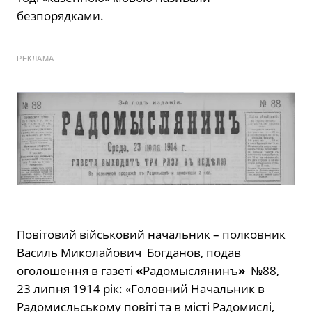
безпорядками.
РЕКЛАМА
Повітовий військовий начальник – полковник
Василь Миколайович Богданов, подав
оголошення в газеті
«
Радомыслянинъ
»
№88,
23 липня 1914 рік: «Головний Начальник в
Радомисльському повіті та в місті Радомислі,