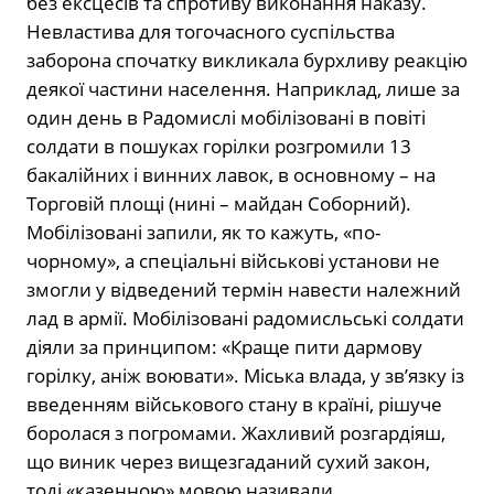
без ексцесів та спротиву виконання наказу.
Невластива для тогочасного суспільства
заборона спочатку викликала бурхливу реакцію
деякої частини населення. Наприклад, лише за
один день в Радомислі мобілізовані в повіті
солдати в пошуках горілки розгромили 13
бакалійних і винних лавок, в основному – на
Торговій площі (нині – майдан Соборний).
Мобілізовані запили, як то кажуть, «по-
чорному», а спеціальні військові установи не
змогли у відведений термін навести належний
лад в армії. Мобілізовані радомисльські солдати
діяли за принципом: «Краще пити дармову
горілку, аніж воювати». Міська влада, у зв’язку із
введенням військового стану в країні, рішуче
боролася з погромами. Жахливий розгардіяш,
що виник через вищезгаданий сухий закон,
тоді «казенною» мовою називали