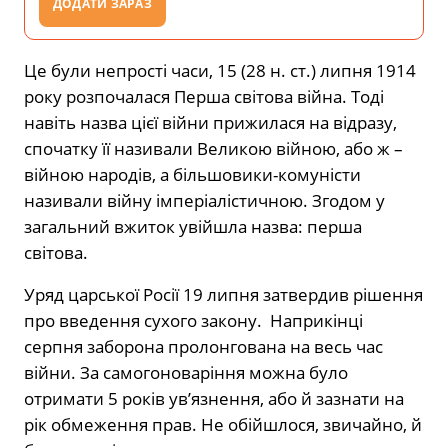
ДОДАТИ ЗАРАЗ
Це були непрості часи, 15 (28 н. ст.) липня 1914
року розпочалася Перша світова війна. Тоді
навіть назва цієї війни прижилася на відразу,
спочатку її називали Великою війною, або ж –
війною народів, а більшовики-комуністи
називали війну імперіалістичною. Згодом у
загальний вжиток увійшла назва: перша
світова.
Уряд царської Росії 19 липня затвердив рішення
про введення сухого закону. Наприкінці
серпня заборона пролонгована на весь час
війни. За самогоноваріння можна було
отримати 5 років ув’язнення, або й зазнати на
рік обмеження прав. Не обійшлося, звичайно, й