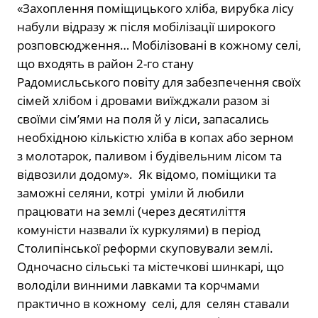
«Захоплення поміщицького хліба, вирубка лісу
набули відразу ж після мобілізації широкого
розповсюдження… Мобілізовані в кожному селі,
що входять в район 2-го стану
Радомисльського повіту для забезпечення своїх
сімей хлібом і дровами виїжджали разом зі
своїми сім’ями на поля й у ліси, запасались
необхідною кількістю хліба в копах або зерном
з молотарок, паливом і будівельним лісом та
відвозили додому». Як відомо, поміщики та
заможні селяни, котрі уміли й любили
працювати на землі (через десятиліття
комуністи назвали їх куркулями) в період
Столипінської реформи скуповували землі.
Одночасно сільські та містечкові шинкарі, що
володіли винними лавками та корчмами
практично в кожному селі, для селян ставали