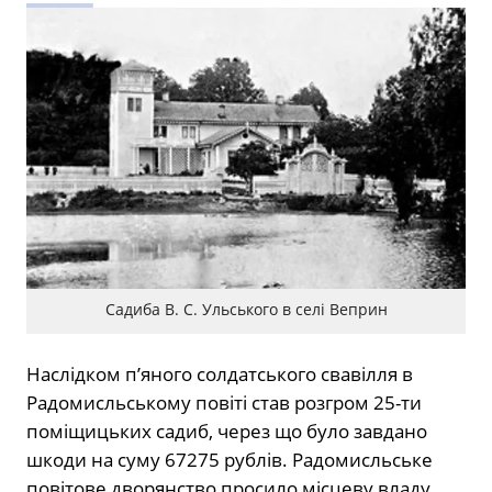
Садиба В. С. Ульського в селі Веприн
Наслідком п’яного солдатського свавілля в
Радомисльському повіті став розгром 25-ти
поміщицьких садиб, через що було завдано
шкоди на суму 67275 рублів. Радомисльське
повітове дворянство просило місцеву владу