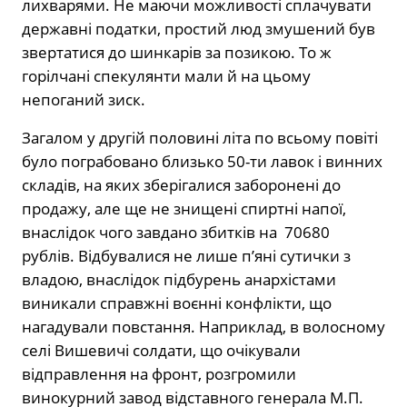
лихварями. Не маючи можливості сплачувати
державні податки, простий люд змушений був
звертатися до шинкарів за позикою. То ж
горілчані спекулянти мали й на цьому
непоганий зиск.
Загалом у другій половині літа по всьому повіті
було пограбовано близько 50-ти лавок і винних
складів, на яких зберігалися заборонені до
продажу, але ще не знищені спиртні напої,
внаслідок чого завдано збитків на 70680
рублів. Відбувалися не лише п’яні сутички з
владою, внаслідок підбурень анархістами
виникали справжні воєнні конфлікти, що
нагадували повстання. Наприклад, в волосному
селі Вишевичі солдати, що очікували
відправлення на фронт, розгромили
винокурний завод відставного генерала М.П.