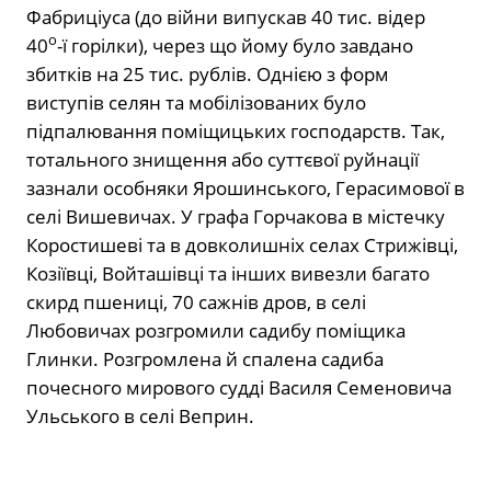
Фабриціуса (до війни випускав 40 тис. відер
о
40
-ї горілки), через що йому було завдано
збитків на 25 тис. рублів. Однією з форм
виступів селян та мобілізованих було
підпалювання поміщицьких господарств. Так,
тотального знищення або суттєвої руйнації
зазнали особняки Ярошинського, Герасимової в
селі Вишевичах. У графа Горчакова в містечку
Коростишеві та в довколишніх селах Стрижівці,
Козіївці, Войташівці та інших вивезли багато
скирд пшениці, 70 сажнів дров, в селі
Любовичах розгромили садибу поміщика
Глинки. Розгромлена й спалена садиба
почесного мирового судді Василя Семеновича
Ульського в селі Веприн.