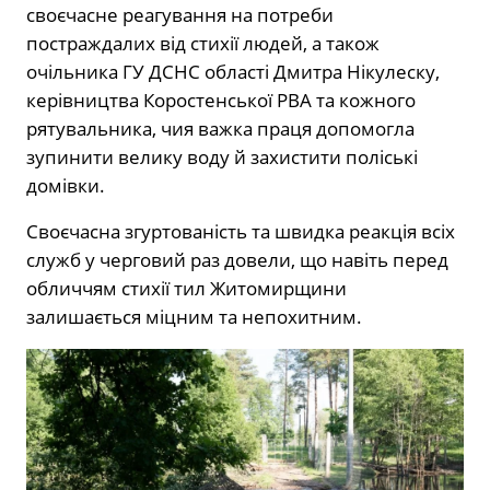
своєчасне реагування на потреби
постраждалих від стихії людей, а також
очільника ГУ ДСНС області Дмитра Нікулеску,
керівництва Коростенської РВА та кожного
рятувальника, чия важка праця допомогла
зупинити велику воду й захистити поліські
домівки.
Своєчасна згуртованість та швидка реакція всіх
служб у черговий раз довели, що навіть перед
обличчям стихії тил Житомирщини
залишається міцним та непохитним.