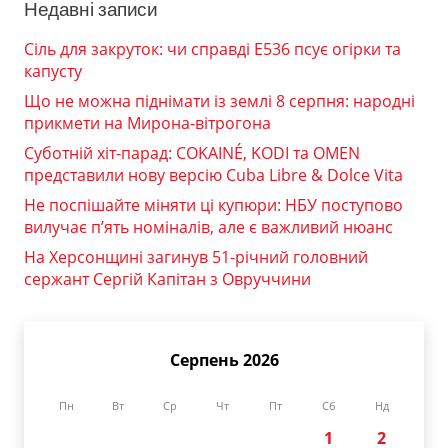
Недавні записи
Сіль для закруток: чи справді Е536 псує огірки та
капусту
Що не можна піднімати із землі 8 серпня: народні
прикмети на Мирона-вітрогона
Суботній хіт-парад: COKAINÉ, KODI та OMEN
представили нову версію Cuba Libre & Dolce Vita
Не поспішайте міняти ці купюри: НБУ поступово
вилучає п’ять номіналів, але є важливий нюанс
На Херсонщині загинув 51-річний головний
сержант Сергій Капітан з Овруччини
Серпень 2026
Пн
Вт
Ср
Чт
Пт
Сб
Нд
1
2