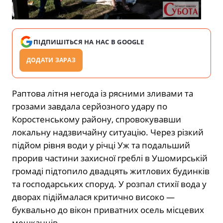
ПІДПИШІТЬСЯ НА НАС В GOOGLE
ДОДАТИ ЗАРАЗ
Раптова літня негода із рясними зливами та
грозами завдала серйозного удару по
Коростенському району, спровокувавши
локальну надзвичайну ситуацію. Через різкий
підйом рівня води у річці Уж та подальший
прорив частини захисної греблі в Ушомирській
громаді підтопило двадцять житлових будинків
та господарських споруд. У розпал стихії вода у
дворах підіймалася критично високо —
буквально до вікон приватних осель місцевих
мешканців.