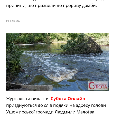
причини, що призвели до прориву дамби.
РЕКЛАМА
Журналісти видання
Субота Онлайн
приєднуються до слів подяки на адресу голови
Ушомирської громади Людмили Малої за