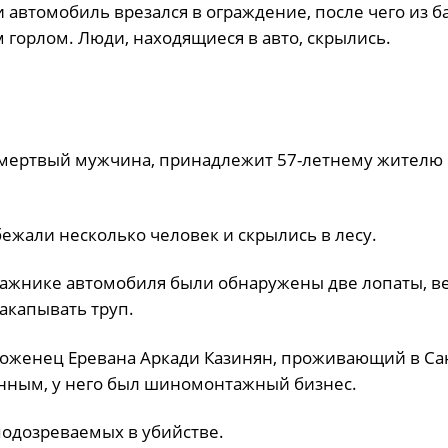
автомобиль врезался в ограждение, после чего из б
горлом. Люди, находящиеся в авто, скрылись.
ал мертвый мужчина, принадлежит 57-летнему жителю
ежали несколько человек и скрылись в лесу.
агажнике автомобиля были обнаружены две лопаты, в
акапывать труп.
уроженец Еревана Аркади Казинян, проживающий в Са
анным, у него был шиномонтажный бизнес.
подозреваемых в убийстве.