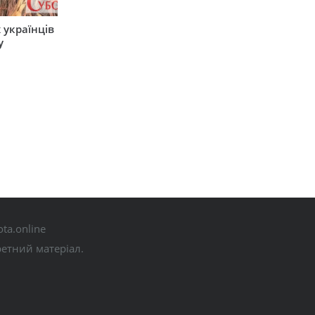
 українців
у
ta.online
ретний матеріал.