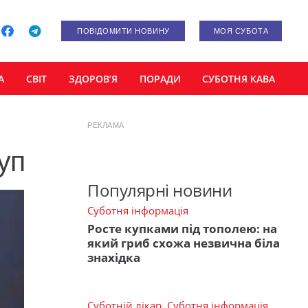
ПОВІДОМИТИ НОВИНУ
МОЯ СУБОТА
А
СВІТ
ЗДОРОВ’Я
ПОРАДИ
СУБОТНЯ КАВА
РЕКЛАМА
уп
Популярні новини
Суботня інформація
Росте купками під тополею: на
який гриб схожа незвична біла
знахідка
Суботній лікар
,
Суботня інформація