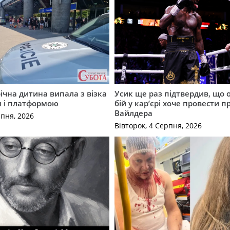
річна дитина випала з візка
Усик ще раз підтвердив, що 
м і платформою
бій у кар’єрі хоче провести п
Вайлдера
рпня, 2026
Вівторок, 4 Серпня, 2026