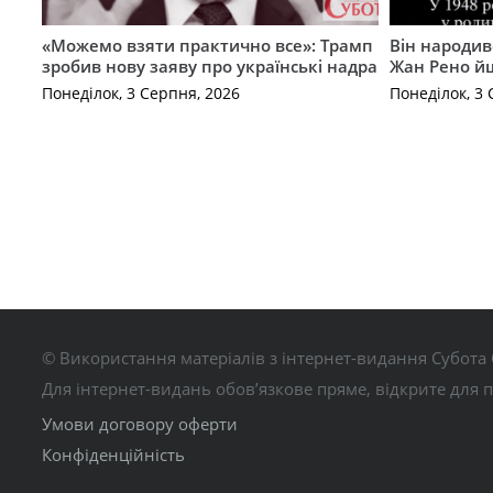
«Можемо взяти практично все»: Трамп
Він народив
зробив нову заяву про українські надра
Жан Рено йш
Понеділок, 3 Серпня, 2026
Понеділок, 3 
© Використання матеріалів з інтернет-видання Субота 
Для інтернет-видань обов’язкове пряме, відкрите для 
Умови договору оферти
Конфіденційність