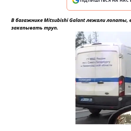
ПІДПИШІТЬСЯ НА НАС 
В багажнике Mitsubishi Galant лежали лопаты,
закапывать труп.