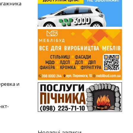
агажника
еревка и
нкт-
Недавні записи