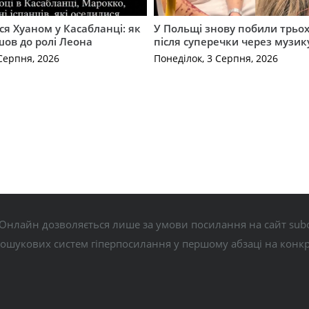
ся Хуаном у Касабланці: як
У Польщі знову побили трьох
ов до ролі Леона
після суперечки через музик
Серпня, 2026
Понеділок, 3 Серпня, 2026
Онлайн дозволяється лише за умови посилання на сайт subo
пошукових систем гіперпосилання у першому абзаці на конк