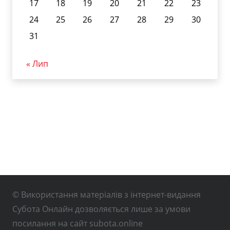
17
18
19
20
21
22
23
24
25
26
27
28
29
30
31
« Лип
© Використання матеріалів з інтернет-видання
Субота Онлайн дозволяється лише за умови
посилання на сайт subota.online