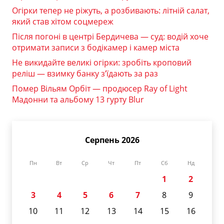
Огірки тепер не ріжуть, а розбивають: літній салат,
який став хітом соцмереж
Після погоні в центрі Бердичева — суд: водій хоче
отримати записи з бодікамер і камер міста
Не викидайте великі огірки: зробіть кроповий
реліш — взимку банку з’їдають за раз
Помер Вільям Орбіт — продюсер Ray of Light
Мадонни та альбому 13 гурту Blur
Серпень 2026
Пн
Вт
Ср
Чт
Пт
Сб
Нд
1
2
3
4
5
6
7
8
9
10
11
12
13
14
15
16