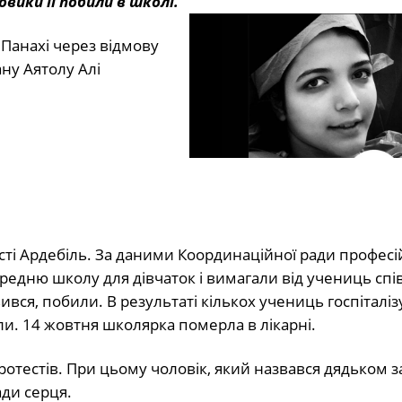
овики її побили в школі.
 Панахі через відмову
ану Аятолу Алі
істі Ардебіль. За даними Координаційної ради профес
редню школу для дівчаток і вимагали від учениць спі
вився, побили. В результаті кількох учениць госпіталіз
али. 14 жовтня школярка померла в лікарні.
отестів. При цьому чоловік, який назвався дядьком за
ади серця.