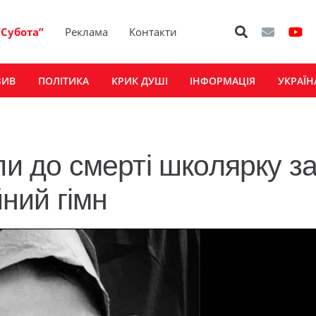
“Субота”
Реклама
Контакти
ЗИВ
ПОЛІТИКА
КРИК ДУШІ
ІНФОРМАЦІЯ
УКРАЇН
ли до смерті школярку з
йний гімн