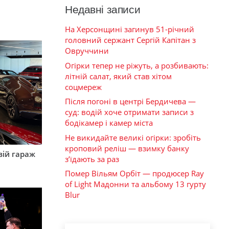
Недавні записи
На Херсонщині загинув 51-річний
головний сержант Сергій Капітан з
Овруччини
Огірки тепер не ріжуть, а розбивають:
літній салат, який став хітом
соцмереж
Після погоні в центрі Бердичева —
суд: водій хоче отримати записи з
бодікамер і камер міста
Не викидайте великі огірки: зробіть
кроповий реліш — взимку банку
вій гараж
з’їдають за раз
Помер Вільям Орбіт — продюсер Ray
of Light Мадонни та альбому 13 гурту
Blur