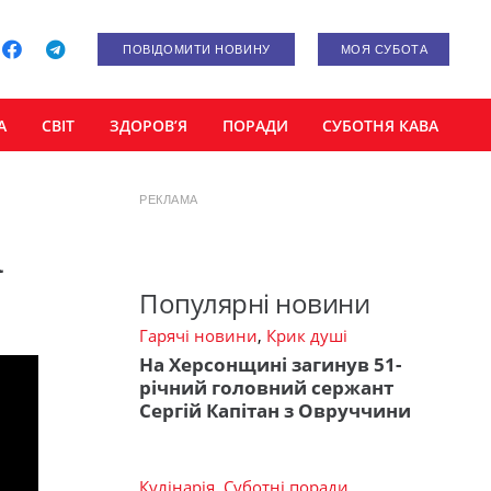
ПОВІДОМИТИ НОВИНУ
МОЯ СУБОТА
А
СВІТ
ЗДОРОВ’Я
ПОРАДИ
СУБОТНЯ КАВА
РЕКЛАМА
а
Популярні новини
Гарячі новини
,
Крик душі
На Херсонщині загинув 51-
річний головний сержант
Сергій Капітан з Овруччини
Кулінарія
,
Суботні поради