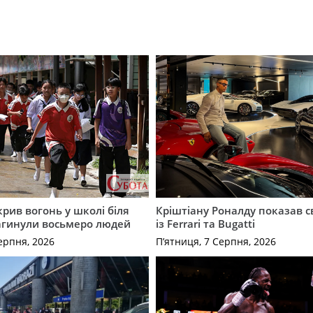
крив вогонь у школі біля
Кріштіану Роналду показав с
агинули восьмеро людей
із Ferrari та Bugatti
ерпня, 2026
П’ятниця, 7 Серпня, 2026