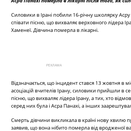
Асра Панахі померла в лікарні після того, як сил
Силовики в Ірані побили 16-річну школярку Асру
співати пісню, що вихваляє верховного лідера Ір
Хаменеї. Дівчина померла в лікарні.
РЕКЛАМА
Відзначається, що інцидент стався 13 жовтня в м
асоціацій вчителів Ірану, силовики прийшли в се
пісню, що вихваляє лідера Ірану, а тих, хто відмо
серед них була і Асра Панахі, а інших заарештув
Смерть дівчини викликала в країні нову хвилю пр
заявив, що вона нібито померла від вродженої в