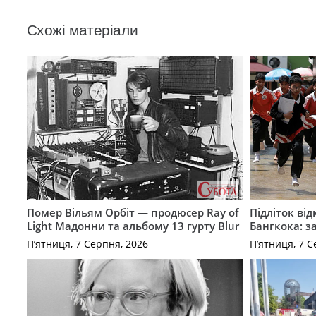
Схожі матеріали
Помер Вільям Орбіт — продюсер Ray of
Підліток від
Light Мадонни та альбому 13 гурту Blur
Бангкока: з
П’ятниця, 7 Серпня, 2026
П’ятниця, 7 С