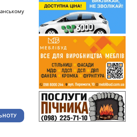
іранському
ЬНОТУ