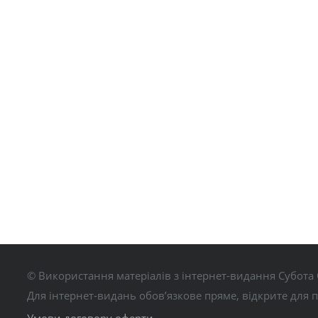
© Використання матеріалів з інтернет-видання Субота 
Для інтернет-видань обов’язкове пряме, відкрите для 
Умови договору оферти