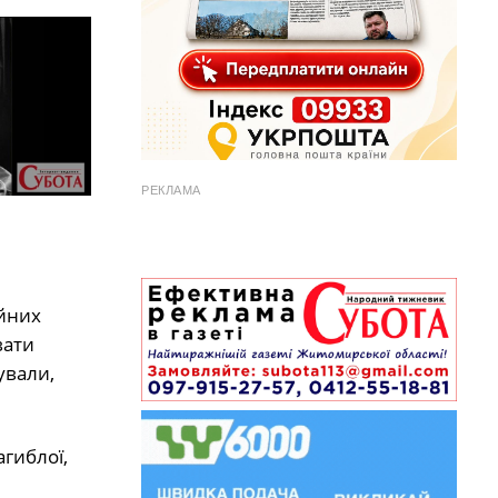
РЕКЛАМА
ійних
вати
ували,
гиблої,