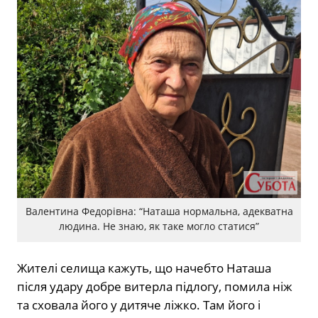
Валентина Федорівна: “Наташа нормальна, адекватна
людина. Не знаю, як таке могло статися”
Жителі селища кажуть, що начебто Наташа
після удару добре витерла підлогу, помила ніж
та сховала його у дитяче ліжко. Там його і