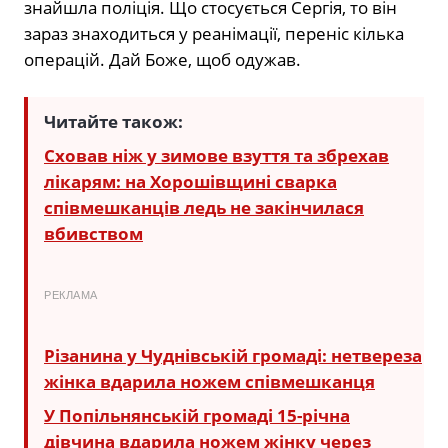
знайшла поліція. Що стосується Сергія, то він
зараз знаходиться у реанімації, переніс кілька
операцій. Дай Боже, щоб одужав.
Читайте також:
Сховав ніж у зимове взуття та збрехав
лікарям: на Хорошівщині сварка
співмешканців ледь не закінчилася
вбивством
РЕКЛАМА
Різанина у Чуднівській громаді: нетвереза
жінка вдарила ножем співмешканця
У Попільнянській громаді 15-річна
дівчина вдарила ножем жінку через