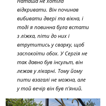
Наташа не хотіла
відкривати. Він починав
вибивати двері та вікна, і
тоді я повинна була встати
з ліжка, піти до них і
втрутитись у сварку, щоб
заспокоїти обох. У Сергія не
так давно був інсульт, він
лежав у лікарні. Тому йому
пити взагалі не можна, але
у той вечір він був п’яний.