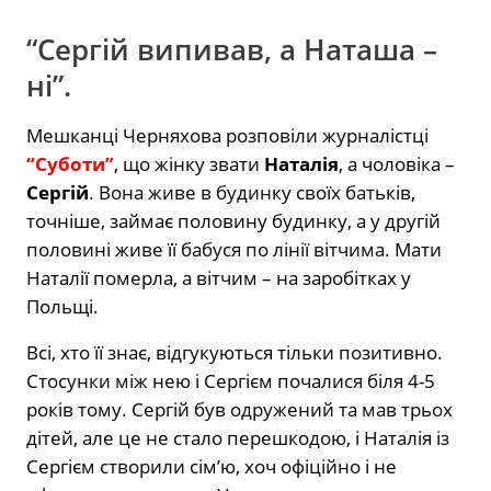
“Сергій випивав, а Наташа –
ні”.
Мешканці Черняхова розповіли журналістці
“Суботи”
, що жінку звати
Наталія
, а чоловіка –
Сергій
. Вона живе в будинку своїх батьків,
точніше, займає половину будинку, а у другій
половині живе її бабуся по лінії вітчима. Мати
Наталії померла, а вітчим – на заробітках у
Польщі.
Всі, хто її знає, відгукуються тільки позитивно.
Стосунки між нею і Сергієм почалися біля 4-5
років тому. Сергій був одружений та мав трьох
дітей, але це не стало перешкодою, і Наталія із
Сергієм створили сім’ю, хоч офіційно і не