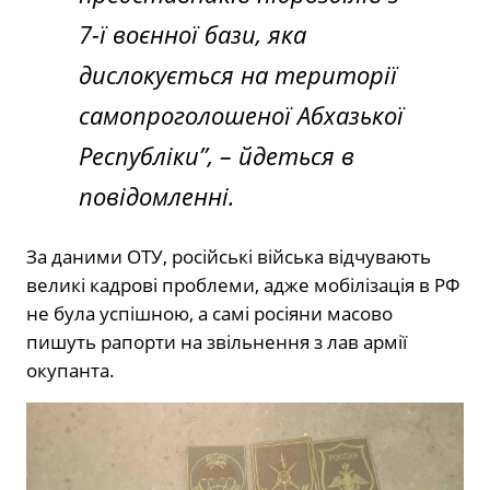
7-ї воєнної бази, яка
дислокується на території
самопроголошеної Абхазької
Республік
и”, – йдеться в
повідомленні.
За даними ОТУ, російські війська відчувають
великі кадрові проблеми, адже мобілізація в РФ
не була успішною, а самі росіяни масово
пишуть рапорти на звільнення з лав армії
окупанта.