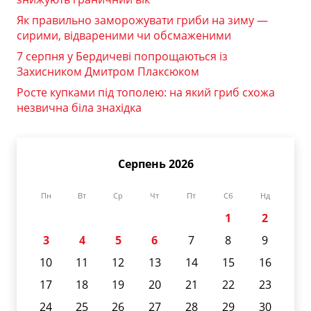
Як правильно заморожувати гриби на зиму —
сирими, відвареними чи обсмаженими
7 серпня у Бердичеві попрощаються із
Захисником Дмитром Плаксюком
Росте купками під тополею: на який гриб схожа
незвична біла знахідка
Серпень 2026
Пн
Вт
Ср
Чт
Пт
Сб
Нд
1
2
3
4
5
6
7
8
9
10
11
12
13
14
15
16
17
18
19
20
21
22
23
24
25
26
27
28
29
30