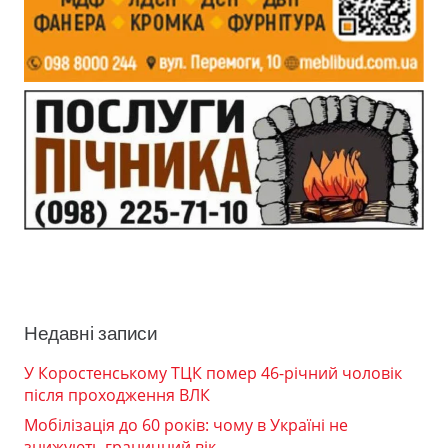
Недавні записи
У Коростенському ТЦК помер 46-річний чоловік
після проходження ВЛК
Мобілізація до 60 років: чому в Україні не
знижують граничний вік