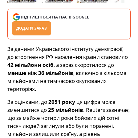
ПІДПИШІТЬСЯ НА НАС В GOOGLE
ДОДАТИ ЗАРАЗ
За даними Українського інституту демографії,
до вторгнення РФ населення країни становило
42 мільйони осіб
, а зараз скоротилося до
менше ніж 36 мільйонів
, включно з кількома
мільйонами на тимчасово окупованих
територіях.
За оцінками, до
2051 року
ця цифра може
зменшитися до
25 мільйонів
. Reuters зазначає,
що за майже чотири роки бойових дій сотні
тисяч людей загинули або були поранені,
мільйони залишили країну, а рівень