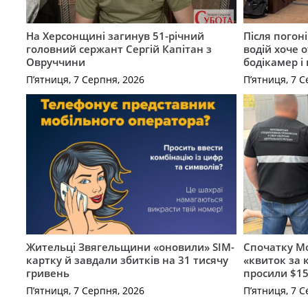
На Херсонщині загинув 51-річний
Після погон
головний сержант Сергій Капітан з
водій хоче 
Овруччини
бодікамер і
П’ятниця, 7 Серпня, 2026
П’ятниця, 7 С
Жительці Звягельщини «оновили» SIM-
Спочатку Мо
картку й завдали збитків на 31 тисячу
«квиток за 
гривень
просили $15
П’ятниця, 7 Серпня, 2026
П’ятниця, 7 С