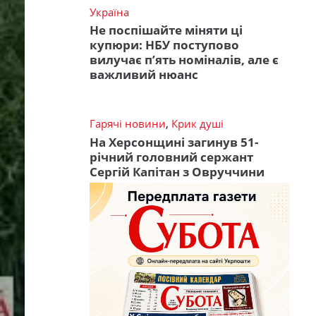
Україна
Не поспішайте міняти ці
купюри: НБУ поступово
вилучає п’ять номіналів, але є
важливий нюанс
Гарячі новини
,
Крик душі
На Херсонщині загинув 51-
річний головний сержант
Сергій Капітан з Овруччини