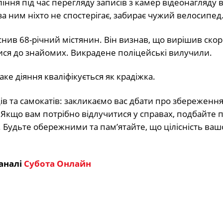
ня під час перегляду записів з камер відеонагляду 
а ним ніхто не спостерігає, забирає чужий велосипед
нив 68-річний містянин. Він визнав, що вирішив скор
тися до знайомих. Викрадене поліцейські вилучили.
ке діяння кваліфікується як крадіжка.
в та самокатів: закликаємо вас дбати про збереження
 Якщо вам потрібно відлучитися у справах, подбайте 
х. Будьте обережними та пам’ятайте, що цілісність ва
аналі
Субота Онлайн