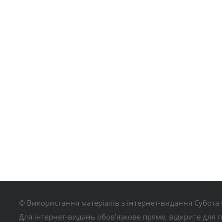
© Використання матеріалів з інтернет-видання Субота 
Для інтернет-видань обов’язкове пряме, відкрите для 