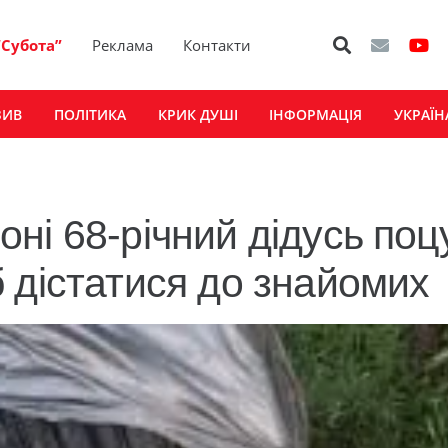
“Субота”
Реклама
Контакти
ЗИВ
ПОЛІТИКА
КРИК ДУШІ
ІНФОРМАЦІЯ
УКРАЇН
ні 68-річний дідусь поц
 дістатися до знайомих