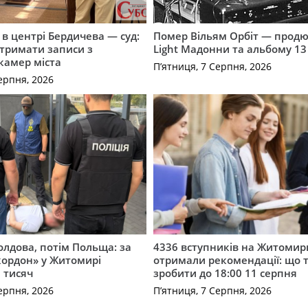
і в центрі Бердичева — суд:
Помер Вільям Орбіт — продю
отримати записи з
Light Мадонни та альбому 13 
 камер міста
П’ятниця, 7 Серпня, 2026
ерпня, 2026
лдова, потім Польща: за
4336 вступників на Житоми
кордон» у Житомирі
отримали рекомендації: що 
 тисяч
зробити до 18:00 11 серпня
ерпня, 2026
П’ятниця, 7 Серпня, 2026