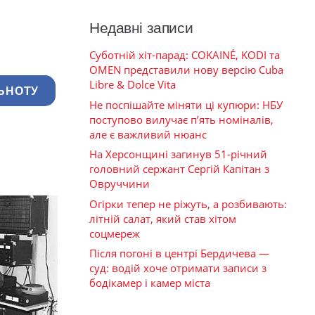
Недавні записи
Суботній хіт-парад: COKAINÉ, KODI та
OMEN представили нову версію Cuba
Libre & Dolce Vita
ЬНОТУ
Не поспішайте міняти ці купюри: НБУ
поступово вилучає п’ять номіналів,
але є важливий нюанс
На Херсонщині загинув 51-річний
головний сержант Сергій Капітан з
Овруччини
Огірки тепер не ріжуть, а розбивають:
літній салат, який став хітом
соцмереж
Після погоні в центрі Бердичева —
суд: водій хоче отримати записи з
бодікамер і камер міста