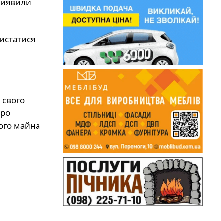
виявили
.
истатися
 свого
про
шого майна