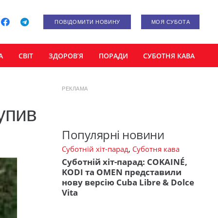
ПОВІДОМИТИ НОВИНУ
МОЯ СУБОТА
А
СВІТ
ЗДОРОВ’Я
ПОРАДИ
СУБОТНЯ КАВА
РЕКЛАМА
упив
Популярні новини
Суботній хіт-парад
,
Суботня кава
Суботній хіт-парад: COKAINÉ,
KODI та OMEN представили
нову версію Cuba Libre & Dolce
Vita