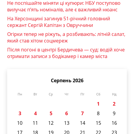
Не поспішайте міняти ці купюри: НБУ поступово
вилучає п’ять номіналів, але є важливий нюанс
На Херсонщині загинув 51-річний головний
сержант Сергій Капітан з Овруччини
Огірки тепер не ріжуть, а розбивають: літній салат,
який став хітом соцмереж
Після погоні в центрі Бердичева — суд: водій хоче
отримати записи з бодікамер і камер міста
Серпень 2026
Пн
Вт
Ср
Чт
Пт
Сб
Нд
1
2
3
4
5
6
7
8
9
10
11
12
13
14
15
16
17
18
19
20
21
22
23