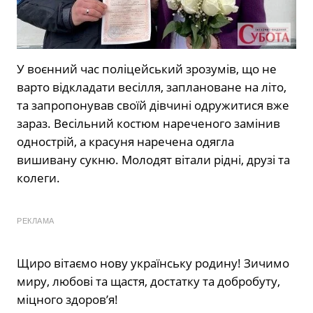
У воєнний час поліцейський зрозумів, що не
варто відкладати весілля, заплановане на літо,
та запропонував своїй дівчині одружитися вже
зараз. Весільний костюм нареченого замінив
однострій, а красуня наречена одягла
вишивану сукню. Молодят вітали рідні, друзі та
колеги.
РЕКЛАМА
Щиро вітаємо нову українську родину! Зичимо
миру, любові та щастя, достатку та добробуту,
міцного здоров’я!