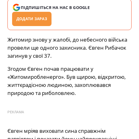
ПІДПИШІТЬСЯ НА НАС В GOOGLE
ДОДАТИ ЗАРАЗ
Житомир знову у жалобі, до небесного війська
провели ще одного захисника. Євген Рибачок
загинув у свої 37.
Згодом Євген почав працювати у
«Житомиробленерго». Був щирою, відкритою,
життєрадісною людиною, захоплювався
природою та риболовлею.
РЕКЛАМА
Євген мріяв виховати сина справжнім
патріотом і показати йому найпрекрасніші