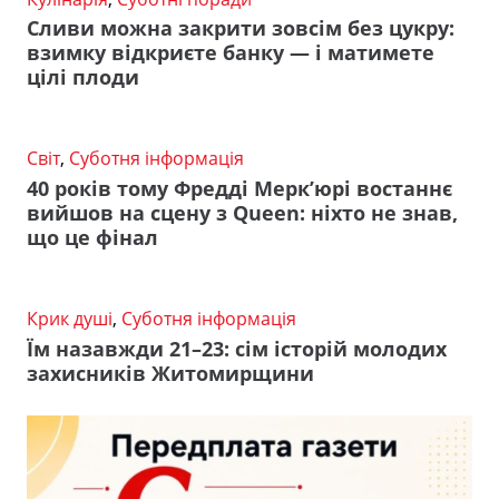
Сливи можна закрити зовсім без цукру:
взимку відкриєте банку — і матимете
цілі плоди
Світ
,
Суботня інформація
40 років тому Фредді Мерк’юрі востаннє
вийшов на сцену з Queen: ніхто не знав,
що це фінал
Крик душі
,
Суботня інформація
Їм назавжди 21–23: сім історій молодих
захисників Житомирщини