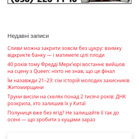
Недавні записи
Сливи можна закрити зовсім без цукру: взимку
відкриєте банку — і матимете цілі плоди
40 років тому Фредді Мерк’юрі востаннє вийшов
на сцену з Queen: ніхто не знав, що це фінал
Їм назавжди 21–23: сім історій молодих захисників
Житомирщини
Труни висіли на скелях понад 2 тисячі років: ДНК
розкрила, хто залишив їх у Китаї
Полуниця вже без ягід? Не залишайте її так до
осені — що зробити з кущами зараз