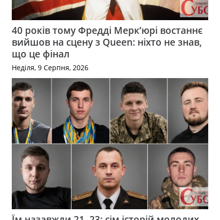
40 років тому Фредді Мерк’юрі востаннє
вийшов на сцену з Queen: ніхто не знав,
що це фінал
Неділя, 9 Серпня, 2026
Їм назавжди 21–23: сім історій молодих