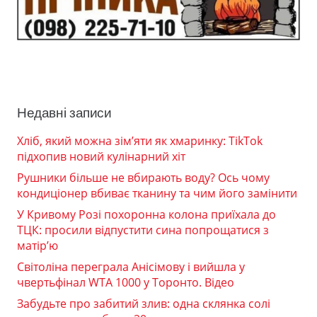
Недавні записи
Хліб, який можна зім’яти як хмаринку: TikTok
підхопив новий кулінарний хіт
Рушники більше не вбирають воду? Ось чому
кондиціонер вбиває тканину та чим його замінити
У Кривому Розі похоронна колона приїхала до
ТЦК: просили відпустити сина попрощатися з
матір’ю
Світоліна переграла Анісімову і вийшла у
чвертьфінал WTA 1000 у Торонто. Відео
Забудьте про забитий злив: одна склянка солі