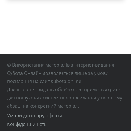
© Використання матеріалів з інтернет-видання
Субота Онлайн дозволяється лише за умови
посилання на сайт subota.online
Для інтернет-видань обов’язкове пряме, відкрите
для пошукових систем гіперпосилання у першому
абзаці на конкретний матеріал.
Умови договору оферти
Конфіденційність