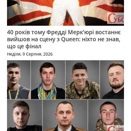
40 років тому Фредді Мерк’юрі востаннє
вийшов на сцену з Queen: ніхто не знав,
що це фінал
Неділя, 9 Серпня, 2026