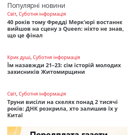
Популярні новини
Світ
,
Суботня інформація
40 років тому Фредді Мерк’юрі востаннє
вийшов на сцену з Queen: ніхто не знав,
що це фінал
Крик душі
,
Суботня інформація
Їм назавжди 21–23: сім історій молодих
захисників Житомирщини
Світ
,
Суботня інформація
Труни висіли на скелях понад 2 тисячі
років: ДНК розкрила, хто залишив їх у
Китаї