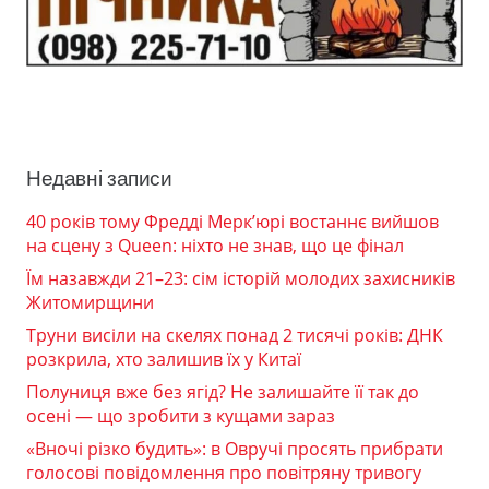
Недавні записи
40 років тому Фредді Мерк’юрі востаннє вийшов
на сцену з Queen: ніхто не знав, що це фінал
Їм назавжди 21–23: сім історій молодих захисників
Житомирщини
Труни висіли на скелях понад 2 тисячі років: ДНК
розкрила, хто залишив їх у Китаї
Полуниця вже без ягід? Не залишайте її так до
осені — що зробити з кущами зараз
«Вночі різко будить»: в Овручі просять прибрати
голосові повідомлення про повітряну тривогу