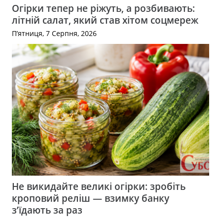
Огірки тепер не ріжуть, а розбивають:
літній салат, який став хітом соцмереж
П’ятниця, 7 Серпня, 2026
Не викидайте великі огірки: зробіть
кроповий реліш — взимку банку
з’їдають за раз