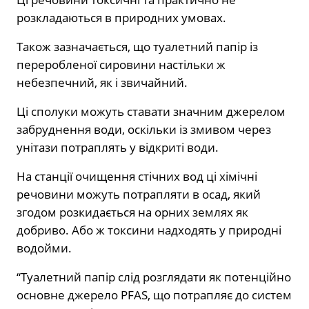
розкладаються в природних умовах.
Також зазначається, що туалетний папір із
переробленої сировини настільки ж
небезпечний, як і звичайний.
Ці сполуки можуть ставати значним джерелом
забруднення води, оскільки із змивом через
унітази потраплять у відкриті води.
На станції очищення стічних вод ці хімічні
речовини можуть потрапляти в осад, який
згодом розкидається на орних землях як
добриво. Або ж токсини надходять у природні
водойми.
“Туалетний папір слід розглядати як потенційно
основне джерело PFAS, що потрапляє до систем