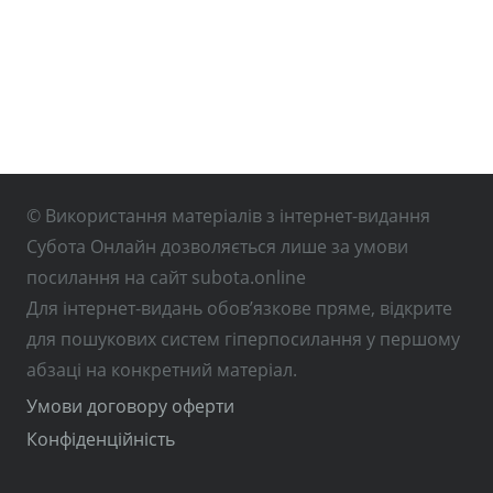
© Використання матеріалів з інтернет-видання
Субота Онлайн дозволяється лише за умови
посилання на сайт subota.online
Для інтернет-видань обов’язкове пряме, відкрите
для пошукових систем гіперпосилання у першому
абзаці на конкретний матеріал.
Умови договору оферти
Конфіденційність