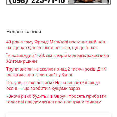
Недавні записи
40 років тому Фредді Мерк’юрі востаннє вийшов
на сцену з Queen: ніхто не знав, що це фінал
Їм назавжди 21–23: сім історій молодих захисників
Житомирщини
Труни висіли на скелях понад 2 тисячі років: ДНК
розкрила, хто залишив їх у Китаї
Полуниця вже без ягід? Не залишайте її так до
осені — що зробити з кущами зараз
«Вночі різко будить»: в Овручі просять прибрати
голосові повідомлення про повітряну тривогу