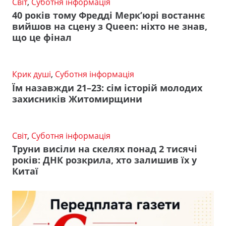
Світ
,
Суботня інформація
40 років тому Фредді Мерк’юрі востаннє
вийшов на сцену з Queen: ніхто не знав,
що це фінал
Крик душі
,
Суботня інформація
Їм назавжди 21–23: сім історій молодих
захисників Житомирщини
Світ
,
Суботня інформація
Труни висіли на скелях понад 2 тисячі
років: ДНК розкрила, хто залишив їх у
Китаї