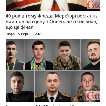
40 років тому Фредді Мерк’юрі востаннє
вийшов на сцену з Queen: ніхто не знав,
що це фінал
Неділя, 9 Серпня, 2026