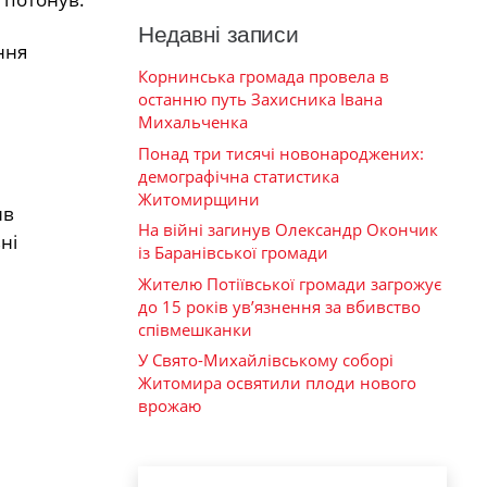
Недавні записи
ння
Корнинська громада провела в
останню путь Захисника Івана
Михальченка
Понад три тисячі новонароджених:
демографічна статистика
Житомирщини
ив
На війні загинув Олександр Окончик
ні
із Баранівської громади
Жителю Потіївської громади загрожує
до 15 років ув’язнення за вбивство
співмешканки
У Свято-Михайлівському соборі
Житомира освятили плоди нового
врожаю