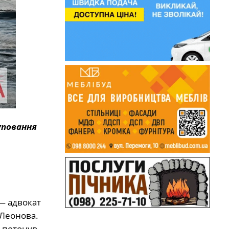
уповання
 — адвокат
 Леонова.
 потонув.