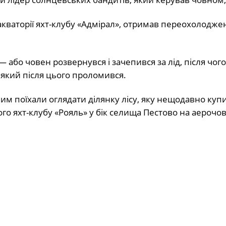
 акваторії яхт-клубу «Адмірал», отримав переохолодже
— або човен розвернувся і зачепився за лід, після чого
, який після цього проломився.
им поїхали оглядати ділянку лісу, яку нещодавно куп
го яхт-клубу «Рояль» у бік селища Пестово на аерочов