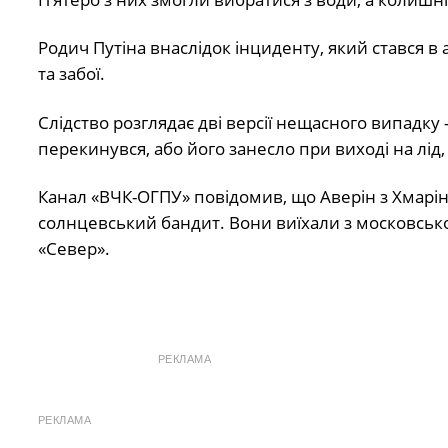
Родич Путіна внаслідок інциденту, який стався в
та забої.
Слідство розглядає дві версії нещасного випадку 
перекинувся, або його занесло при виході на лід
Канал «ВЧК-ОГПУ» повідомив, що Аверін з Хмарін
солнцевський бандит. Вони виїхали з московсько
«Север».
РЕКЛАМА
РЕКЛАМА