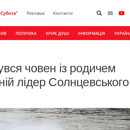
“Субота”
Реклама
Контакти
ЗИВ
ПОЛІТИКА
КРИК ДУШІ
ІНФОРМАЦІЯ
УКРАЇН
увся човен із родичем
ній лідер Солнцевського