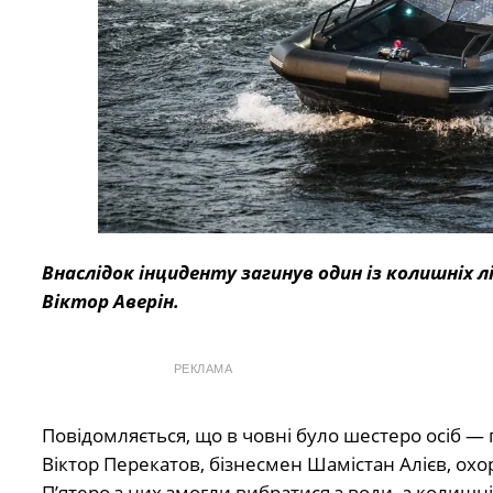
Внаслідок інциденту загинув один із колишніх 
Віктор Аверін.
РЕКЛАМА
Повідомляється, що в човні було шестеро осіб — п
Віктор Перекатов, бізнесмен Шамістан Алієв, ох
П’ятеро з них змогли вибратися з води, а колишн