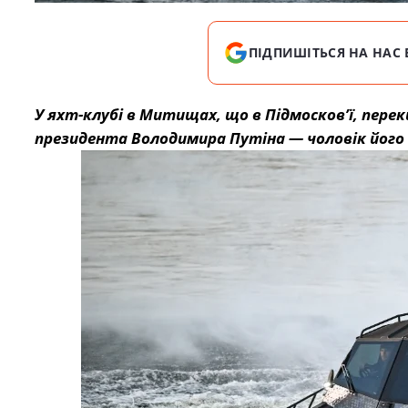
ПІДПИШІТЬСЯ НА НАС 
У яхт-клубі в Митищах, що в Підмосков’ї, перек
президента Володимира Путіна — чоловік його 