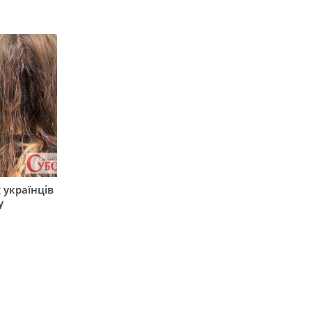
 українців
у