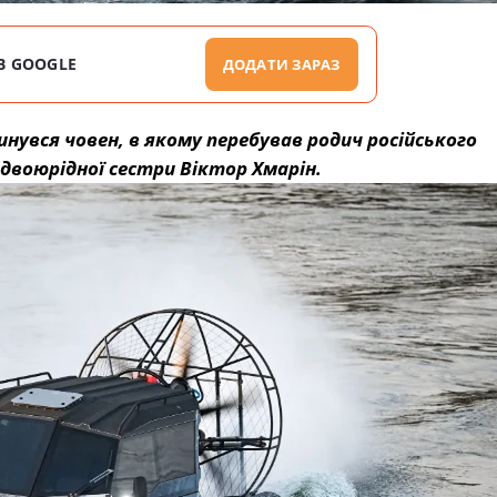
В GOOGLE
ДОДАТИ ЗАРАЗ
инувся човен, в якому перебував родич російського
двоюрідної сестри Віктор Хмарін.