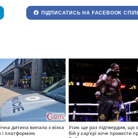
ПІДПИСАТИСЬ НА FACEBOOK СПІЛ
річна дитина випала з візка
Усик ще раз підтвердив, що 
м і платформою
бій у кар’єрі хоче провести п