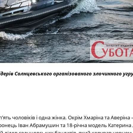
лідерів Солнцевського організованого злочинного угр
’ять чоловіків і одна жінка. Окрім Хмаріна та Аверіна
оронець Іван Абрамушин та 18-річна модель Катерина
ій лідер солнцевських бандитів, який керував човном,