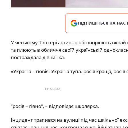
ПІДПИШІТЬСЯ НА НАС 
У чеському Твіттері активно обговорюють вкрай 
та плюють в обличчя своїй українській однокла
постраждала дівчинка.
«Україна – повія. Україна тупа. росія краща, росія
РЕКЛАМА
“росія – гівно”, – відповідає школярка.
Інцидент трапився на вулиці під час шкільної ек
співзасновниця чеської громадської ініціативи Гол