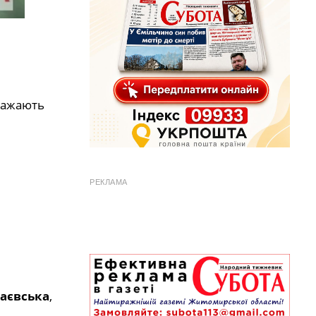
бражають
РЕКЛАМА
наєвська
,