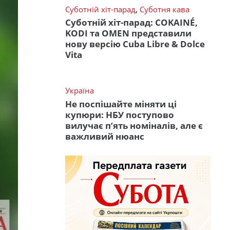
Суботній хіт-парад
,
Суботня кава
Суботній хіт-парад: COKAINÉ,
KODI та OMEN представили
нову версію Cuba Libre & Dolce
Vita
Україна
Не поспішайте міняти ці
купюри: НБУ поступово
вилучає п’ять номіналів, але є
важливий нюанс