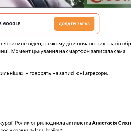
В GOOGLE
ДОДАТИ ЗАРАЗ
неприємне відео, на якому діти початкових класів о
сниці. Момент цькування на смартфон записала сама
 сильніша», – говорять на записі юні агресори.
скурсії. Ролик оприлюднила активістка
Анастасія Сих
ос України (Hlas Ukrajiny).