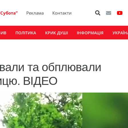
“Субота”
Реклама
Контакти
ЗИВ
ПОЛІТИКА
КРИК ДУШІ
ІНФОРМАЦІЯ
УКРАЇН
кували та обплювали
ицю. ВІДЕО