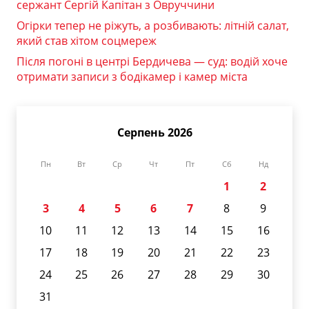
сержант Сергій Капітан з Овруччини
Огірки тепер не ріжуть, а розбивають: літній салат,
який став хітом соцмереж
Після погоні в центрі Бердичева — суд: водій хоче
отримати записи з бодікамер і камер міста
Серпень 2026
Пн
Вт
Ср
Чт
Пт
Сб
Нд
1
2
3
4
5
6
7
8
9
10
11
12
13
14
15
16
17
18
19
20
21
22
23
24
25
26
27
28
29
30
31