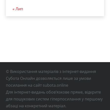
« Лип
© Використання матеріалів з інтернет-видання
Субота Онлайн дозволяється лише за умови
посилання на сайт subota.online
Для інтернет-видань обов’язкове пряме, відкрите
для пошукових систем гіперпосилання у першому
абзаці на конкретний матеріал.