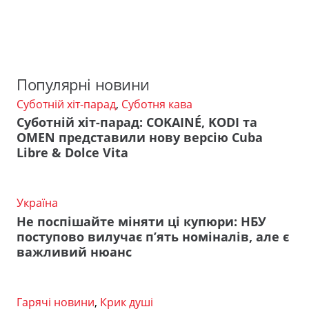
Популярні новини
Суботній хіт-парад
,
Суботня кава
Суботній хіт-парад: COKAINÉ, KODI та
OMEN представили нову версію Cuba
Libre & Dolce Vita
Україна
Не поспішайте міняти ці купюри: НБУ
поступово вилучає п’ять номіналів, але є
важливий нюанс
Гарячі новини
,
Крик душі