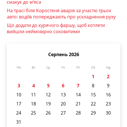
смакує до м’яса
На трасі біля Коростеня аварія за участю трьох
авто: водіїв попереджають про ускладнення руху
Що додати до курячого фаршу, щоб котлети
вийшли неймовірно соковитими
Серпень 2026
Пн
Вт
Ср
Чт
Пт
Сб
Нд
1
2
3
4
5
6
7
8
9
10
11
12
13
14
15
16
17
18
19
20
21
22
23
24
25
26
27
28
29
30
31