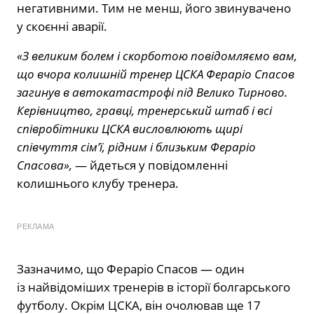
негативними. Тим не менш, його звинувачено
у скоєнні аварії.
«З великим болем і скорботою повідомляємо вам,
що вчора колишній тренер ЦСКА Фераріо Спасов
загинув в автокатастрофі під Велико Тирново.
Керівництво, гравці, тренерський штаб і всі
співробітники ЦСКА висловлюють щирі
співчуття сім’ї, рідним і близьким Фераріо
Спасова»,
— йдеться у повідомленні
колишнього клубу тренера.
РЕКЛАМА
Зазначимо, що Фераріо Спасов — один
із найвідоміших тренерів в історії болгарського
футболу. Окрім ЦСКА, він очолював ще 17