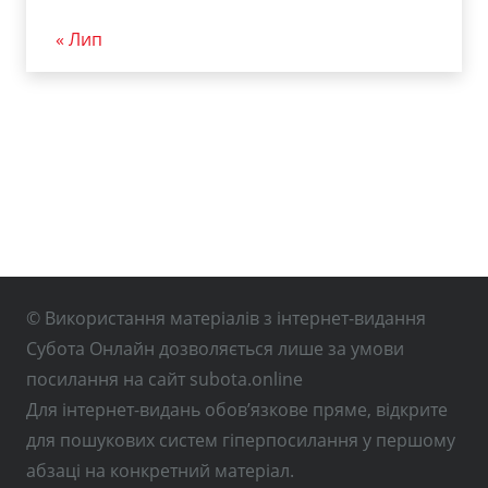
« Лип
© Використання матеріалів з інтернет-видання
Субота Онлайн дозволяється лише за умови
посилання на сайт subota.online
Для інтернет-видань обов’язкове пряме, відкрите
для пошукових систем гіперпосилання у першому
абзаці на конкретний матеріал.