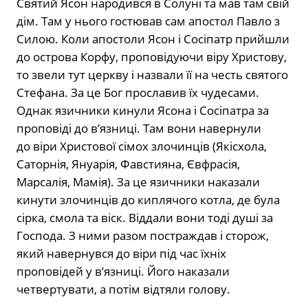
Святий Ясон народився в Солуні та мав там свій
дім. Там у нього гостював сам апостол Павло з
Силою. Коли апостоли Ясон і Сосіпатр прийшли
до острова Корфу, проповідуючи віру Христову,
то звели тут церкву і назвали її на честь святого
Стефана. За це Бог прославив їх чудесами.
Однак язичники кинули Ясона і Сосіпатра за
проповіді до в’язниці. Там вони навернули
до віри Христової сімох злочинців (Якісхола,
Саторнія, Януарія, Фавстияна, Євфрасія,
Марсалія, Мамія). За це язичники наказали
кинути злочинців до киплячого котла, де була
сірка, смола та віск. Віддали вони тоді душі за
Господа. З ними разом постраждав і сторож,
який навернувся до віри під час їхніх
проповідей у в’язниці. Його наказали
четвертувати, а потім відтяли голову.