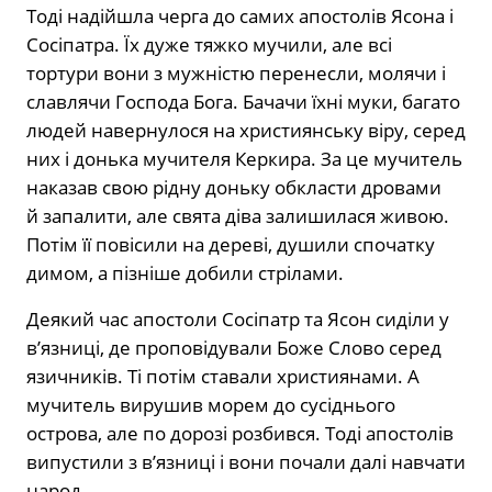
Тоді надійшла черга до самих апостолів Ясона і
Сосіпатра. Їх дуже тяжко мучили, але всі
тортури вони з мужністю перенесли, молячи і
славлячи Господа Бога. Бачачи їхні муки, багато
людей навернулося на християнську віру, серед
них і донька мучителя Керкира. За це мучитель
наказав свою рідну доньку обкласти дровами
й запалити, але свята діва залишилася живою.
Потім її повісили на дереві, душили спочатку
димом, а пізніше добили стрілами.
Деякий час апостоли Сосіпатр та Ясон сиділи у
в’язниці, де проповідували Боже Слово серед
язичників. Ті потім ставали християнами. А
мучитель вирушив морем до сусіднього
острова, але по дорозі розбився. Тоді апостолів
випустили з в’язниці і вони почали далі навчати
народ.