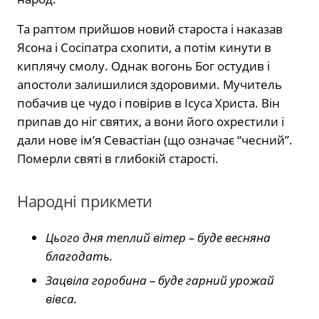
Та раптом прийшов новий староста і наказав
Ясона і Сосіпатра схопити, а потім кинути в
киплячу смолу. Однак вогонь Бог остудив і
апостоли залишилися здоровими. Мучитель
побачив це чудо і повірив в Ісуса Христа. Він
припав до ніг святих, а вони його охрестили і
дали нове ім’я Севастіан (що означає “чесний”.
Померли святі в глибокій старості.
Народні прикмети
Цього дня теплий вітер – буде весняна
благодать.
Зацвіла горобина – буде гарний урожай
вівса.