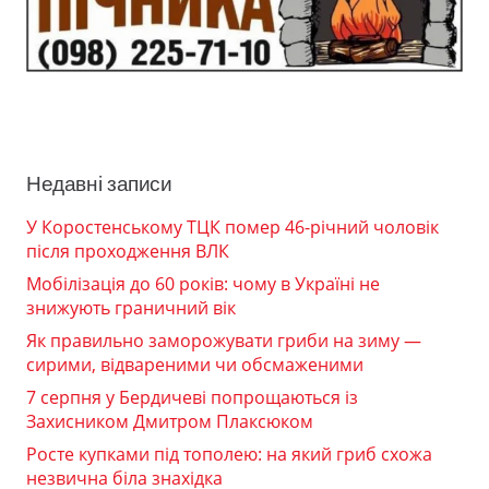
Недавні записи
У Коростенському ТЦК помер 46-річний чоловік
після проходження ВЛК
Мобілізація до 60 років: чому в Україні не
знижують граничний вік
Як правильно заморожувати гриби на зиму —
сирими, відвареними чи обсмаженими
7 серпня у Бердичеві попрощаються із
Захисником Дмитром Плаксюком
Росте купками під тополею: на який гриб схожа
незвична біла знахідка