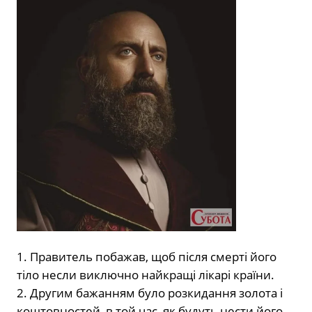
1. Правитель побажав, щоб після смерті його
тіло несли виключно найкращі лікарі країни.
2. Другим бажанням було розкидання золота і
коштовностей, в той час, як будуть нести його