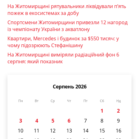
На Житомирщині рятувальники ліквідували п’ять
пожеж в екосистемах за добу
Спортсмени Житомирщини привезли 12 нагород
із чемпіонату України з акватлону
Квартири, Mercedes і будинок за $550 тисяч: у
чому підозрюють Стефанішину
На Житомирщині виміряли радіаційний фон 6
серпня: який показник
Серпень 2026
Пн
Вт
Ср
Чт
Пт
Сб
Нд
1
2
3
4
5
6
7
8
9
10
11
12
13
14
15
16