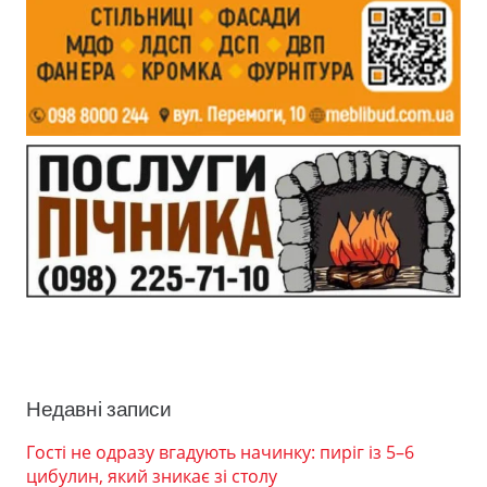
Недавні записи
Гості не одразу вгадують начинку: пиріг із 5–6
цибулин, який зникає зі столу