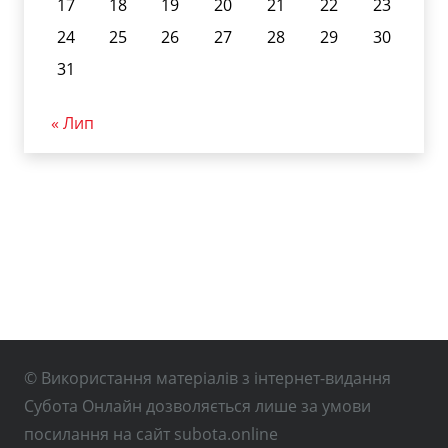
17
18
19
20
21
22
23
24
25
26
27
28
29
30
31
« Лип
© Використання матеріалів з інтернет-видання
Субота Онлайн дозволяється лише за умови
посилання на сайт subota.online