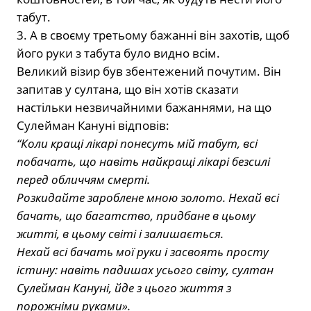
табут.
3. А в своєму третьому бажанні він захотів, щоб
його руки з табута було видно всім.
Великий візир був збентежений почутим. Він
запитав у султана, що він хотів сказати
настільки незвичайними бажаннями, на що
Сулейман Кануні відповів:
“Коли кращі лікарі понесуть мій табут, всі
побачать, що навіть найкращі лікарі безсилі
перед обличчям смерті.
Розкидайте зароблене мною золото. Нехай всі
бачать, що багатство, придбане в цьому
житті, в цьому світі і залишається.
Нехай всі бачать мої руки і засвоять просту
істину: навіть падишах усього світу, султан
Сулейман Кануні, йде з цього життя з
порожніми руками».