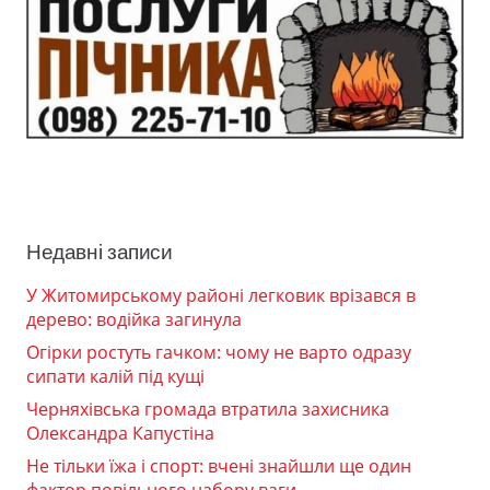
Недавні записи
У Житомирському районі легковик врізався в
дерево: водійка загинула
Огірки ростуть гачком: чому не варто одразу
сипати калій під кущі
Черняхівська громада втратила захисника
Олександра Капустіна
Не тільки їжа і спорт: вчені знайшли ще один
фактор повільного набору ваги