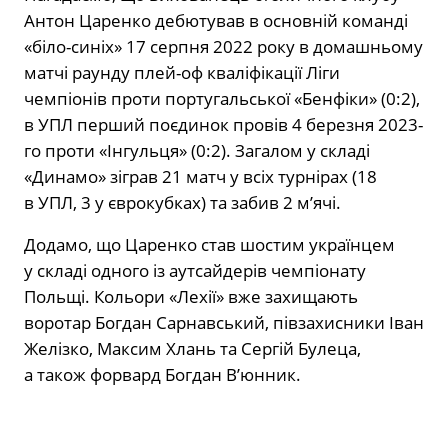
Антон Царенко дебютував в основній команді
«біло-синіх» 17 серпня 2022 року в домашньому
матчі раунду плей-оф кваліфікації Ліги
чемпіонів проти португальської «Бенфіки» (0:2),
в УПЛ перший поєдинок провів 4 березня 2023-
го проти «Інгульця» (0:2). Загалом у складі
«Динамо» зіграв 21 матч у всіх турнірах (18
в УПЛ, 3 у єврокубках) та забив 2 м’ячі.
Додамо, що Царенко став шостим українцем
у складі одного із аутсайдерів чемпіонату
Польщі. Кольори «Лехії» вже захищають
воротар Богдан Сарнавський, півзахисники Іван
Желізко, Максим Хлань та Сергій Булеца,
а також форвард Богдан В’юнник.