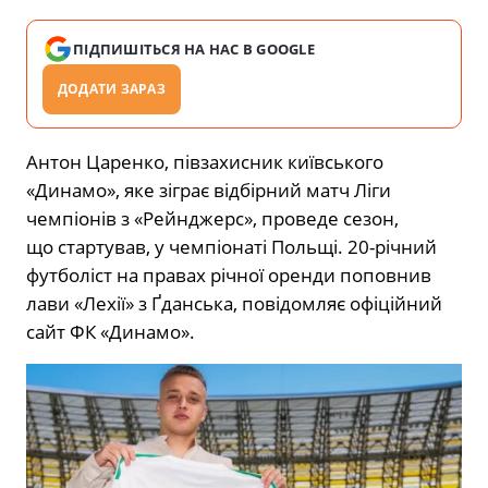
ПІДПИШІТЬСЯ НА НАС В GOOGLE
ДОДАТИ ЗАРАЗ
Антон Царенко, півзахисник київського
«Динамо», яке зіграє відбірний матч Ліги
чемпіонів з «Рейнджерс», проведе сезон,
що стартував, у чемпіонаті Польщі. 20-річний
футболіст на правах річної оренди поповнив
лави «Лехії» з Ґданська, повідомляє офіційний
сайт ФК «Динамо».