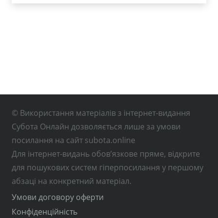
© Використання матеріалів з інтернет-видання
Субота Онлайн дозволяється лише за умови
посилання на сайт subota.online
Для інтернет-видань обов’язкове пряме, відкрите
для пошукових систем гіперпосилання у першому
абзаці на конкретний матеріал.
Умови договору оферти
Конфіденційність