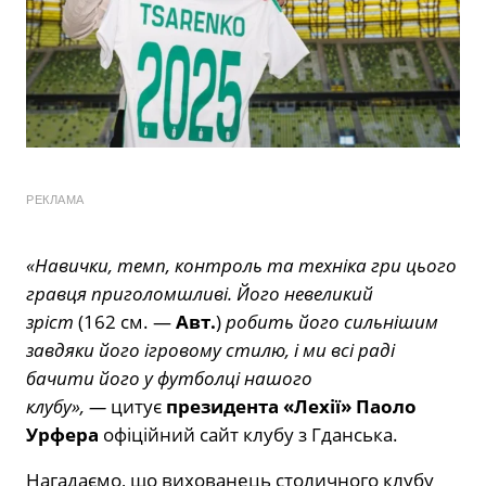
РЕКЛАМА
«Навички, темп, контроль та техніка гри цього
гравця приголомшливі. Його невеликий
зріст
(162 см. —
Авт.
)
робить його сильнішим
завдяки його ігровому стилю, і ми всі раді
бачити його у футболці нашого
клубу», —
цитує
президента «Лехії» Паоло
Урфера
офіційний сайт клубу з Гданська.
Нагадаємо, що вихованець столичного клубу