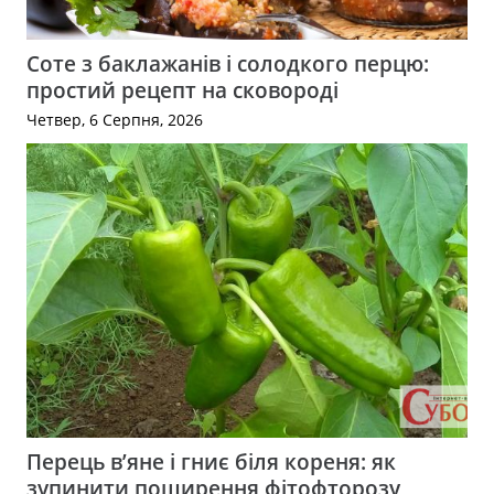
Соте з баклажанів і солодкого перцю:
простий рецепт на сковороді
Четвер, 6 Серпня, 2026
Перець в’яне і гниє біля кореня: як
зупинити поширення фітофторозу