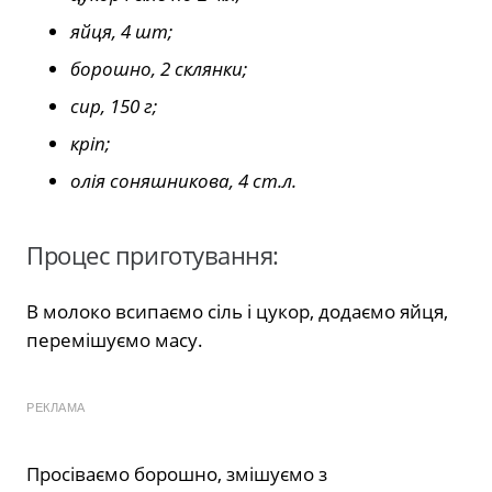
яйця, 4 шт;
борошно, 2 склянки;
сир, 150 г;
кріп;
олія соняшникова, 4 ст.л.
Процес приготування:
В молоко всипаємо сіль і цукор, додаємо яйця,
перемішуємо масу.
РЕКЛАМА
Просіваємо борошно, змішуємо з