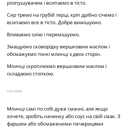
розпушувачем і всипаємо в тісто.
Сир тремо на грубій терці, кріп дрібно січемо і
всипаємо все в тісто. Добре вимішуємо.
Вливаємо олію і перемішуємо.
Змащуємо сковорідку вершковим маслом і
обсмажуємо тонкі млинці з двох сторін.
Млинці скроплюємо вершковим маслом і
складаємо стопкою.
РЕКЛАМА
Млинці самі по собі дуже смачні, але якщо
хочете, зробіть начинку або соус на свій смак. З
фаршем або обсмаженими печерицями