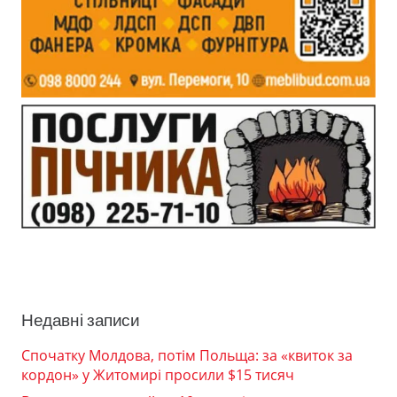
Недавні записи
Спочатку Молдова, потім Польща: за «квиток за
кордон» у Житомирі просили $15 тисяч