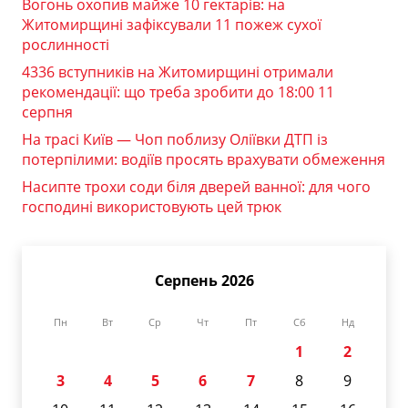
Вогонь охопив майже 10 гектарів: на
Житомирщині зафіксували 11 пожеж сухої
рослинності
4336 вступників на Житомирщині отримали
рекомендації: що треба зробити до 18:00 11
серпня
На трасі Київ — Чоп поблизу Оліївки ДТП із
потерпілими: водіїв просять врахувати обмеження
Насипте трохи соди біля дверей ванної: для чого
господині використовують цей трюк
Серпень 2026
Пн
Вт
Ср
Чт
Пт
Сб
Нд
1
2
3
4
5
6
7
8
9