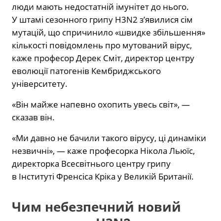
люди мають недостатній імунітет до нього.
У штамі сезонного грипу H3N2 з’явилися сім
мутацій, що спричинило «швидке збільшення»
кількості повідомлень про мутований вірус,
каже професор Дерек Сміт, директор центру
еволюції патогенів Кембриджського
університету.
«Він майже напевно охопить увесь світ», —
сказав він.
«Ми давно не бачили такого вірусу, ці динаміки
незвичні», — каже професорка Нікола Льюїс,
директорка Всесвітнього центру грипу
в Інституті Френсіса Кріка у Великій Британії.
Чим небезпечний новий