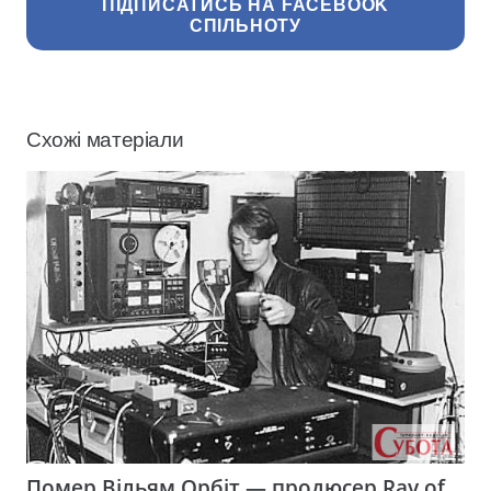
ПІДПИСАТИСЬ НА FACEBOOK
СПІЛЬНОТУ
Схожі матеріали
Помер Вільям Орбіт — продюсер Ray of