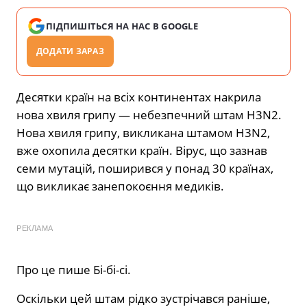
ПІДПИШІТЬСЯ НА НАС В GOOGLE
ДОДАТИ ЗАРАЗ
Десятки країн на всіх континентах накрила
нова хвиля грипу — небезпечний штам H3N2.
Нова хвиля
грипу, викликана штамом H3N2,
вже охопила десятки країн. Вірус, що зазнав
семи мутацій, поширився у понад 30 країнах,
що викликає занепокоєння медиків.
РЕКЛАМА
Про це пише
Бі-бі-сі.
Оскільки цей штам рідко зустрічався раніше,