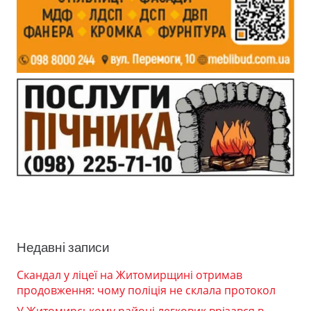
Недавні записи
Скандал у ліцеї на Житомирщині отримав
продовження: чому поліція не склала протокол
У Житомирському районі легковик врізався в