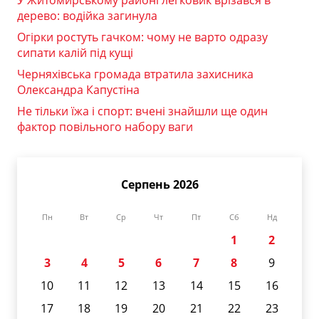
дерево: водійка загинула
Огірки ростуть гачком: чому не варто одразу
сипати калій під кущі
Черняхівська громада втратила захисника
Олександра Капустіна
Не тільки їжа і спорт: вчені знайшли ще один
фактор повільного набору ваги
Серпень 2026
Пн
Вт
Ср
Чт
Пт
Сб
Нд
1
2
3
4
5
6
7
8
9
10
11
12
13
14
15
16
17
18
19
20
21
22
23