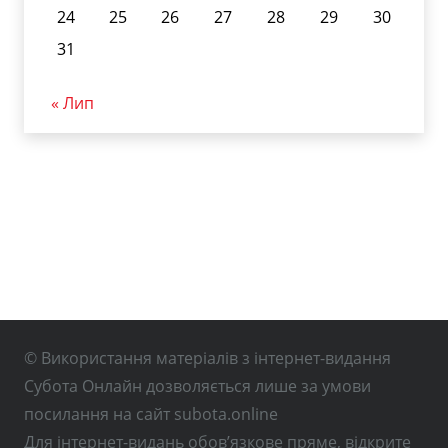
24
25
26
27
28
29
30
31
« Лип
© Використання матеріалів з інтернет-видання
Субота Онлайн дозволяється лише за умови
посилання на сайт subota.online
Для інтернет-видань обов’язкове пряме, відкрите