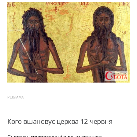
РЕКЛАМА
Кого вшановує церква 12 червня
Сьогодні православні віряни згадують