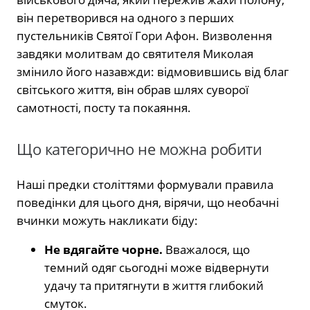
він перетворився на одного з перших
пустельників Святої Гори Афон. Визволення
завдяки молитвам до святителя Миколая
змінило його назавжди: відмовившись від благ
світського життя, він обрав шлях суворої
самотності, посту та покаяння.
Що категорично не можна робити
Наші предки століттями формували правила
поведінки для цього дня, вірячи, що необачні
вчинки можуть накликати біду:
Не вдягайте чорне.
Вважалося, що
темний одяг сьогодні може відвернути
удачу та притягнути в життя глибокий
смуток.