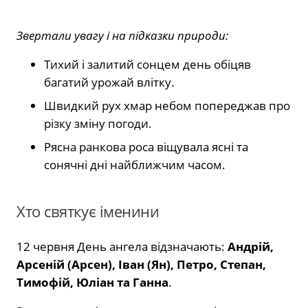
Звертали увагу і на підказки природи:
Тихий і залитий сонцем день обіцяв
багатий урожай влітку.
Швидкий рух хмар небом попереджав про
різку зміну погоди.
Рясна ранкова роса віщувала ясні та
сонячні дні найближчим часом.
Хто святкує іменини
12 червня День ангела відзначають:
Андрій,
Арсеній (Арсен), Іван (Ян), Петро, Степан,
Тимофій, Юліан та Ганна
.