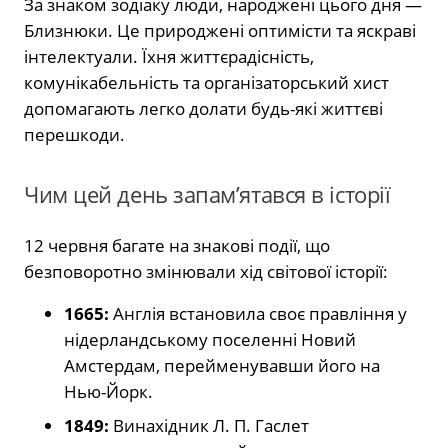
За знаком зодіаку люди, народжені цього дня —
Близнюки. Це природжені оптимісти та яскраві
інтелектуали. Їхня життєрадісність,
комунікабельність та організаторський хист
допомагають легко долати будь-які життєві
перешкоди.
Чим цей день запам’ятався в історії
12 червня багате на знакові події, що
безповоротно змінювали хід світової історії:
1665:
Англія встановила своє правління у
нідерландському поселенні Новий
Амстердам, перейменувавши його на
Нью-Йорк.
1849:
Винахідник Л. П. Гаслет