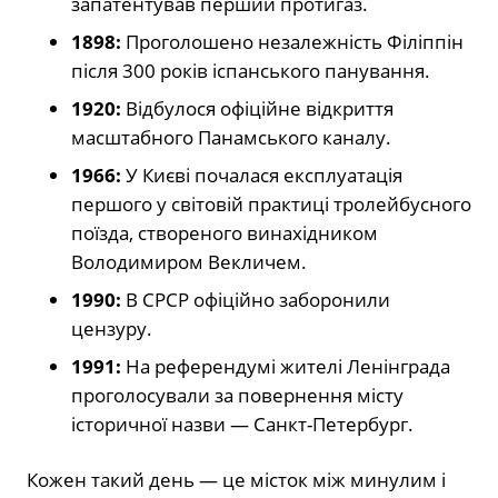
запатентував перший протигаз.
1898:
Проголошено незалежність Філіппін
після 300 років іспанського панування.
1920:
Відбулося офіційне відкриття
масштабного Панамського каналу.
1966:
У Києві почалася експлуатація
першого у світовій практиці тролейбусного
поїзда, створеного винахідником
Володимиром Векличем.
1990:
В СРСР офіційно заборонили
цензуру.
1991:
На референдумі жителі Ленінграда
проголосували за повернення місту
історичної назви — Санкт-Петербург.
Кожен такий день — це місток між минулим і