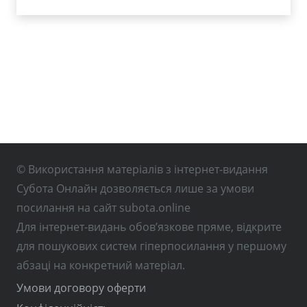
© Використання матеріалів з інтернет-видання
Субота Онлайн дозволяється лише за умови
посилання на сайт subota.online
Для інтернет-видань обов’язкове пряме, відкрите
для пошукових систем гіперпосилання у першому
абзаці на конкретний матеріал.
Умови договору оферти