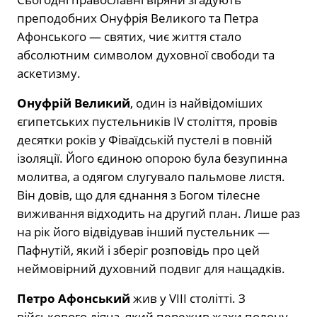
преподобних Онуфрія Великого та Петра
Афонського — святих, чиє життя стало
абсолютним символом духовної свободи та
аскетизму.
Онуфрій Великий
, один із найвідоміших
єгипетських пустельників IV століття, провів
десятки років у Фіваїдській пустелі в повній
ізоляції. Його єдиною опорою була безупинна
молитва, а одягом слугувало пальмове листя.
Він довів, що для єднання з Богом тілесне
виживання відходить на другий план. Лише раз
на рік його відвідував інший пустельник —
Пафнутій, який і зберіг розповідь про цей
неймовірний духовний подвиг для нащадків.
Петро Афонський
жив у VIII столітті. З
військового діяча, який пережив жахи полону,