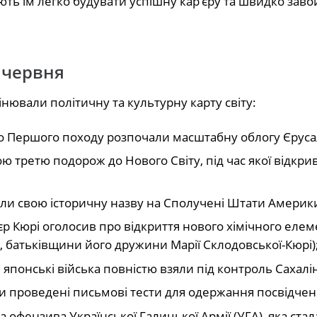
ють їм легко будувати успішну кар’єру та швидко зав
7 червня
мінювали політичну та культурну карту світу:
ого Першого походу розпочали масштабну облогу Єрус
третю подорож до Нового Світу, під час якої відкри
или свою історичну назву на Сполучені Штати Америк
р Кюрі оголосив про відкриття нового хімічного еле
, батьківщини його дружини Марії Склодовської-Кюрі)
 японські війська повністю взяли під контроль Сахалі
и проведені письмові тести для одержання посвідчен
офензива Української Галицької Армії (УГА), яка стал