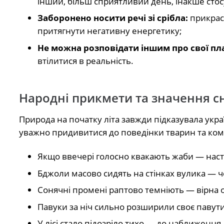
інший, більш сприятливий день, інакше сто
Заборонено носити речі зі срібла:
прикраси
притягнути негативну енергетику;
Не можна розповідати іншим про свої пл
втілитися в реальність.
Народні прикмети та значення с
Природа на початку літа завжди підказувала укр
уважно придивитися до поведінки тварин та ком
Якщо ввечері голосно квакають жаби — нас
Бджоли масово сидять на стінках вулика — ч
Сонячні промені раптово темніють — вірна 
Павуки за ніч сильно розширили своє павут
У лісі стало підозріло тихо — до наближення