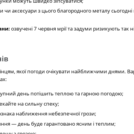
сунки можуть швидко зіпсуватися;
 чи аксесуари з цього благородного металу сьогодні
ани:
озвучені 7 червня мрії та задуми ризикують так н
нів
аїнцям, якої погоди очікувати найближчими днями. В
ах:
тупний день потішить теплою та гарною погодою;
екайте на сильну спеку;
ознака наближення небезпечної грози;
иння — день буде гарантовано ясним і теплим;
 дощу з грозою;