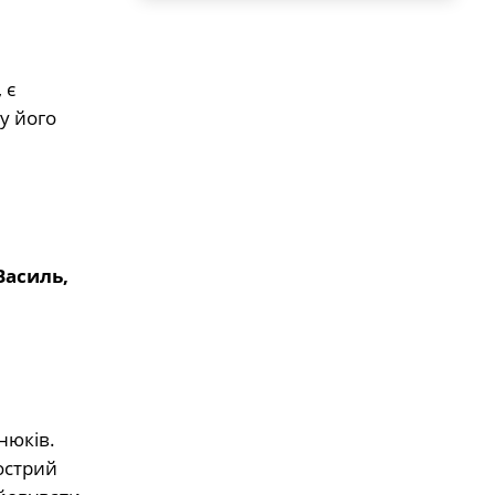
 є
у його
Василь,
нюків.
острий