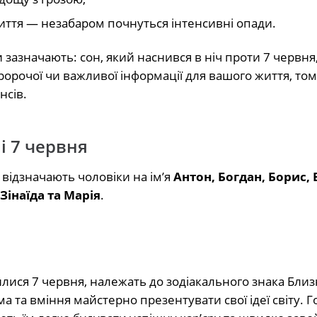
иття — незабаром почнуться інтенсивні опади.
азначають: сон, який наснився в ніч проти 7 червня,
ророчої чи важливої інформації для вашого життя, том
нсів.
і 7 червня
відзначають чоловіки на ім’я
Антон, Богдан, Борис, 
 Зінаїда та Марія
.
илися 7 червня, належать до зодіакального знака Близ
 та вміння майстерно презентувати свої ідеї світу. Г