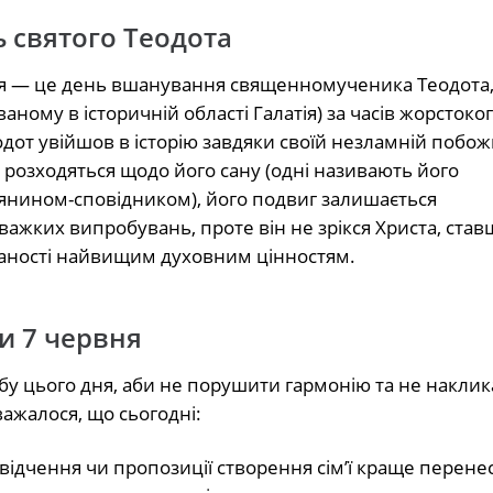
ь святого Теодота
я — це день вшанування священномученика Теодота,
аному в історичній області Галатія) за часів жорстоко
дот увійшов в історію завдяки своїй незламній побожн
а розходяться щодо його сану (одні називають його
янином-сповідником), його подвиг залишається
жких випробувань, проте він не зрікся Христа, став
даності найвищим духовним цінностям.
и 7 червня
у цього дня, аби не порушити гармонію та не наклик
важалося, що сьогодні:
свідчення чи пропозиції створення сім’ї краще перене