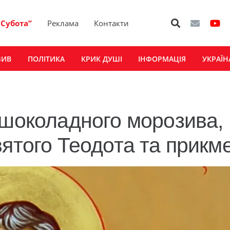
“Субота”
Реклама
Контакти
ЗИВ
ПОЛІТИКА
КРИК ДУШІ
ІНФОРМАЦІЯ
УКРАЇН
 шоколадного морозива,
вятого Теодота та прикм