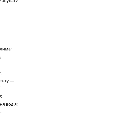
ойовувати
алима;
в
и;
менту —
;
н;
ня водія;
а