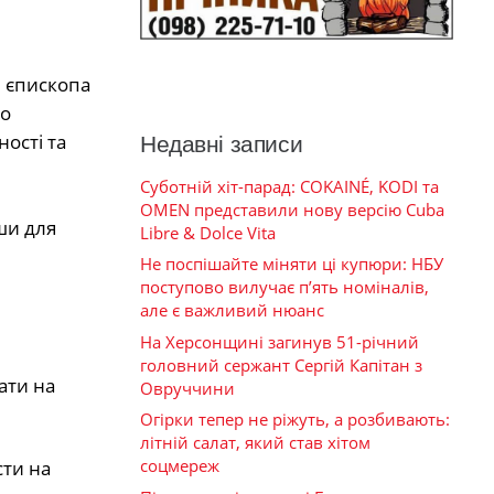
 єпископа
го
ості та
Недавні записи
Суботній хіт-парад: COKAINÉ, KODI та
OMEN представили нову версію Cuba
ши для
Libre & Dolce Vita
Не поспішайте міняти ці купюри: НБУ
поступово вилучає п’ять номіналів,
але є важливий нюанс
На Херсонщині загинув 51-річний
головний сержант Сергій Капітан з
ати на
Овруччини
Огірки тепер не ріжуть, а розбивають:
літній салат, який став хітом
соцмереж
сти на