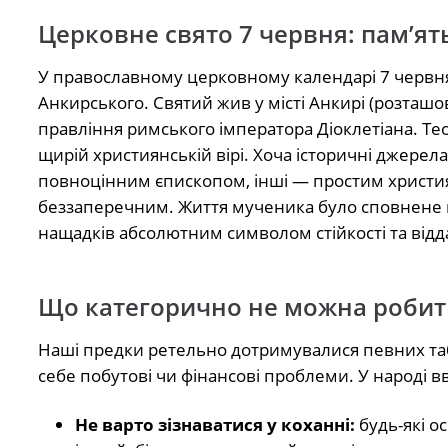
Церковне свято 7 червня: пам’ят
У православному церковному календарі 7 червн
Анкирського. Святий жив у місті Анкирі (розташов
правління римського імператора Діоклетіана. Тео
щирій християнській вірі. Хоча історичні джерел
повноцінним єпископом, інші — простим христи
беззаперечним. Життя мученика було сповнене ва
нащадків абсолютним символом стійкості та від
Що категорично не можна робит
Наші предки ретельно дотримувалися певних таб
себе побутові чи фінансові проблеми. У народі в
Не варто зізнаватися у коханні:
будь-які о