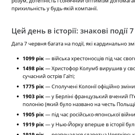
розум, дотепність і сонячний оптимізм допомага
прихильність у будь-якій компанії.
Цей день в історії: знакові події 
Дата 7 червня багата на події, які кардинально з
1099 рік
— війська хрестоносців під час св
1498 рік
— Христофор Колумб вирушив у свою 
сучасний острів Гаїті;
1775 рік
— Сполучені Колонії офіційно змін
1903 рік
— у Берліні французький вчений П’є
полонію (який було названо на честь Польщі
1905 рік
— під час російсько-японської війни
1919 рік
— у Нью-Йорку вперше в історії бул
1919 рік
— розпочалася славетна Чортківська 