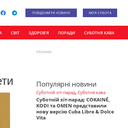
ПОВІДОМИТИ НОВИНУ
МОЯ СУБОТА
А
СВІТ
ЗДОРОВ’Я
ПОРАДИ
СУБОТНЯ КАВА
РЕКЛАМА
ети
Популярні новини
Суботній хіт-парад
,
Суботня кава
Суботній хіт-парад: COKAINÉ,
KODI та OMEN представили
нову версію Cuba Libre & Dolce
Vita