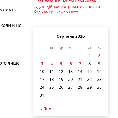
Після погоні в центрі Бердичева —
суд: водій хоче отримати записи з
 можуть
бодікамер і камер міста
іколи й не
Серпень 2026
Пн
Вт
Ср
Чт
Пт
Сб
Нд
1
2
арто лише
3
4
5
6
7
8
9
10
11
12
13
14
15
16
17
18
19
20
21
22
23
24
25
26
27
28
29
30
31
« Лип