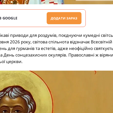
В GOOGLE
ДОДАТИ ЗАРАЗ
каві приводи для роздумів, поєднуючи кумедні світськ
вня 2026 року, світова спільнота відзначає Всесвітній
ень для гурманів та естетів, адже неофіційно святкуєт
 День сонцезахисних окулярів. Православні ж віряни
ьої церкви.