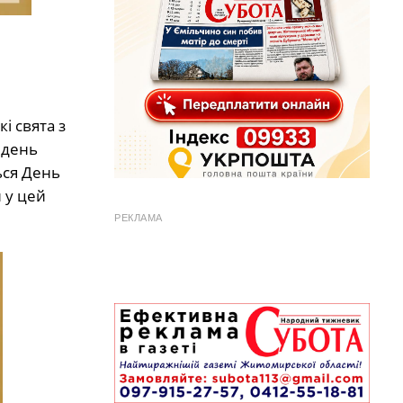
і свята з
 день
ься День
 у цей
РЕКЛАМА