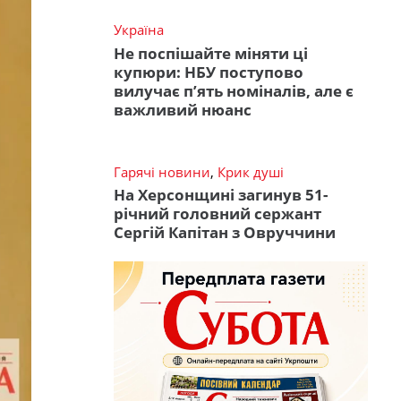
Україна
Не поспішайте міняти ці
купюри: НБУ поступово
вилучає п’ять номіналів, але є
важливий нюанс
Гарячі новини
,
Крик душі
На Херсонщині загинув 51-
річний головний сержант
Сергій Капітан з Овруччини