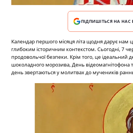
ПІДПИШІТЬСЯ НА НАС 
Календар першого місяця літа щодня дарує нам ці
глибоким історичним контекстом. Сьогодні, 7 чер
продовольчої безпеки. Крім того, це ідеальний д
шоколадного морозива, День відеомагнітофона та
день звертаються у молитвах до мучеників ранн