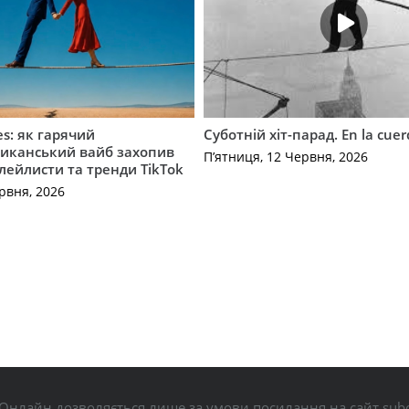
es: як гарячий
Суботній хіт-парад. En la cue
иканський вайб захопив
П’ятниця, 12 Червня, 2026
плейлисти та тренди TikTok
рвня, 2026
Онлайн дозволяється лише за умови посилання на сайт subo