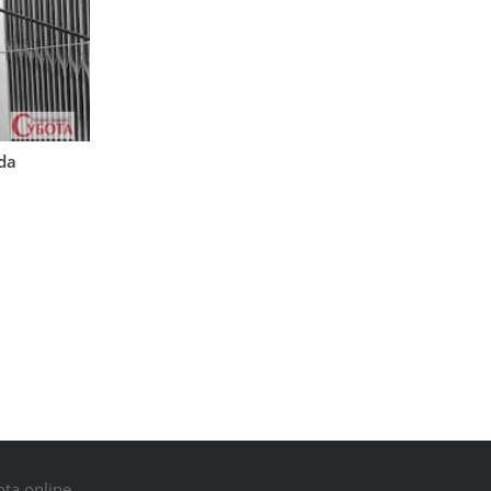
rda
ta.online