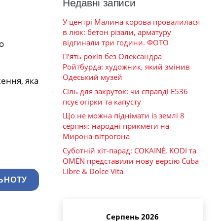
Недавні записи
У центрі Малина корова провалилася
в люк: бетон різали, арматуру
відгинали три години. ФОТО
о
П’ять років без Олександра
Ройтбурда: художник, який змінив
Одеський музей
ення, яка
Сіль для закруток: чи справді Е536
псує огірки та капусту
Що не можна піднімати із землі 8
серпня: народні прикмети на
Мирона-вітрогона
Суботній хіт-парад: COKAINÉ, KODI та
OMEN представили нову версію Cuba
Libre & Dolce Vita
ЬНОТУ
Серпень 2026