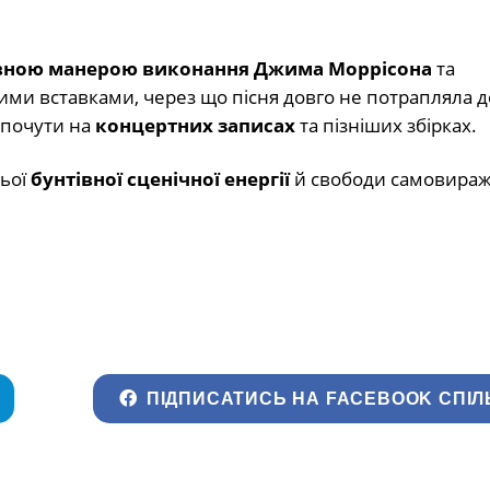
вною манерою виконання Джима Моррісона
та
ими вставками, через що пісня довго не потрапляла д
а почути на
концертних записах
та пізніших збірках.
ньої
бунтівної сценічної енергії
й свободи самовираж
ПІДПИСАТИСЬ НА FACEBOOK СПІЛ