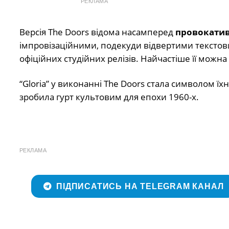
РЕКЛАМА
Версія The Doors відома насамперед
провокати
імпровізаційними, подекуди відвертими текстов
офіційних студійних релізів. Найчастіше її можн
“Gloria” у виконанні The Doors стала символом їх
зробила гурт культовим для епохи 1960-х.
РЕКЛАМА
ПІДПИСАТИСЬ НА TELEGRAM КАНАЛ