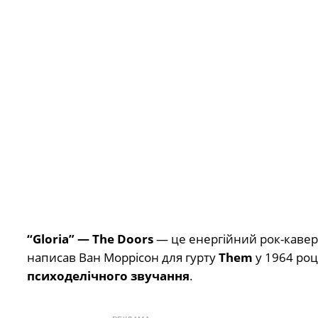
“Gloria” — The Doors
— це енергійний рок-кавер,
написав Ван Моррісон для гурту
Them
у 1964 роц
психоделічного звучання
.