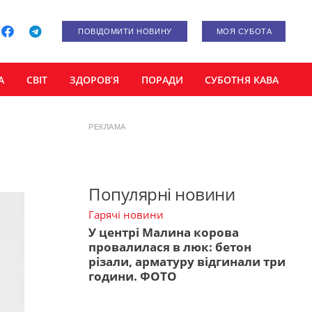
ПОВІДОМИТИ НОВИНУ
МОЯ СУБОТА
А
СВІТ
ЗДОРОВ’Я
ПОРАДИ
СУБОТНЯ КАВА
РЕКЛАМА
Популярні новини
Гарячі новини
У центрі Малина корова
провалилася в люк: бетон
різали, арматуру відгинали три
години. ФОТО