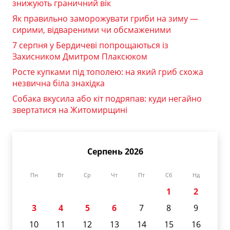
знижують граничний вік
Як правильно заморожувати гриби на зиму —
сирими, відвареними чи обсмаженими
7 серпня у Бердичеві попрощаються із
Захисником Дмитром Плаксюком
Росте купками під тополею: на який гриб схожа
незвична біла знахідка
Собака вкусила або кіт подряпав: куди негайно
звертатися на Житомирщині
Серпень 2026
Пн
Вт
Ср
Чт
Пт
Сб
Нд
1
2
3
4
5
6
7
8
9
10
11
12
13
14
15
16