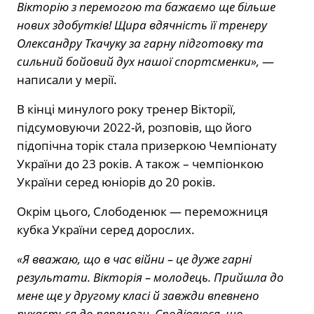
Вікторію з перемогою та бажаємо ще більше
нових здобутків! Щира вдячність її тренеру
Олександру Ткачуку за гарну підготовку та
сильний бойовий дух нашої спортсменки»,
—
написали у мерії.
В кінці минулого року тренер Вікторії,
підсумовуючи 2022-й, розповів, що його
підопічна торік стала призеркою Чемпіонату
України до 23 років. А також – чемпіонкою
України серед юніорів до 20 років.
Окрім цього, Слободенюк — переможниця
кубка України серед дорослих.
«Я вважаю, що в час війни – це дуже гарні
результати. Вікторія – молодець. Прийшла до
мене ще у другому класі й завжди впевнено
рухається до перемоги. Сподіваюся, що