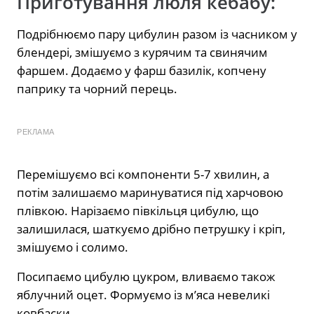
Приготування люля кебабу:
Подрібнюємо пару цибулин разом із часником у
блендері, змішуємо з курячим та свинячим
фаршем. Додаємо у фарш базилік, копчену
паприку та чорний перець.
РЕКЛАМА
Перемішуємо всі компоненти 5-7 хвилин, а
потім залишаємо маринуватися під харчовою
плівкою. Нарізаємо півкільця цибулю, що
залишилася, шаткуємо дрібно петрушку і кріп,
змішуємо і солимо.
Посипаємо цибулю цукром, вливаємо також
яблучний оцет. Формуємо із м’яса невеликі
ковбаски.