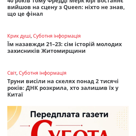
40 років тому Фредді Мерк’юрі востаннє
вийшов на сцену з Queen: ніхто не знав,
що це фінал
Крик душі
,
Суботня інформація
Їм назавжди 21–23: сім історій молодих
захисників Житомирщини
Світ
,
Суботня інформація
Труни висіли на скелях понад 2 тисячі
років: ДНК розкрила, хто залишив їх у
Китаї