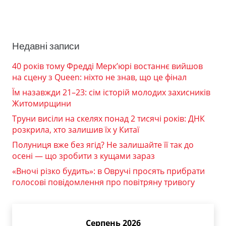
Недавні записи
40 років тому Фредді Мерк’юрі востаннє вийшов
на сцену з Queen: ніхто не знав, що це фінал
Їм назавжди 21–23: сім історій молодих захисників
Житомирщини
Труни висіли на скелях понад 2 тисячі років: ДНК
розкрила, хто залишив їх у Китаї
Полуниця вже без ягід? Не залишайте її так до
осені — що зробити з кущами зараз
«Вночі різко будить»: в Овручі просять прибрати
голосові повідомлення про повітряну тривогу
Серпень 2026