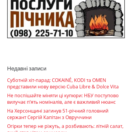
Недавні записи
Суботній хіт-парад: COKAINÉ, KODI та OMEN
представили нову версію Cuba Libre & Dolce Vita
Не поспішайте міняти ці купюри: НБУ поступово
вилучає п’ять номіналів, але є важливий нюанс
На Херсонщині загинув 51-річний головний
сержант Сергій Капітан з Овруччини
Огірки тепер не ріжуть, а розбивають: літній салат,