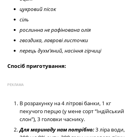
цукровий пісок
сіль
рослинна не рафінована олія
гвоздика, лаврові листочки
перець духм’яний, насіння гірчиці
Спосіб приготування:
РЕКЛАМА
В розрахунку на 4 літрові банки, 1 кг
пекучого перцю (у мене сорт “Індійський
слон”), 3 головки часнику.
Для маринаду нам потрібно:
3 ліра води,