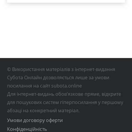
© Використання матеріалів з інтернет-видання
Субота Онлайн дозволяється лише за умови
посилання на сайт subota.online
Для інтернет-видань обов’язкове пряме, відкрите
для пошукових систем гіперпосилання у першому
абзаці на конкретний матеріал.
Умови договору оферти
Конфіденційність