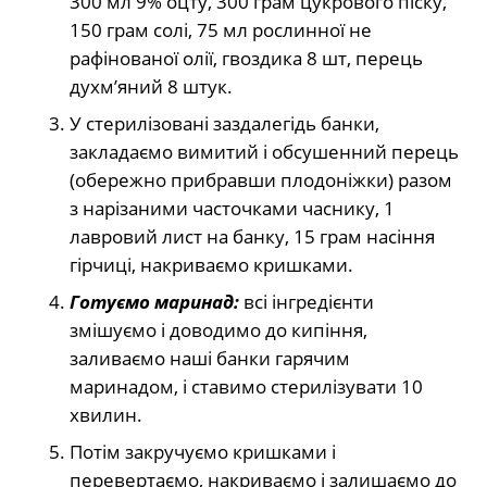
300 мл 9% оцту, 300 грам цукрового піску,
150 грам солі, 75 мл рослинної не
рафінованої олії, гвоздика 8 шт, перець
духм’яний 8 штук.
У стерилізовані заздалегідь банки,
закладаємо вимитий і обсушенний перець
(обережно прибравши плодоніжки) разом
з нарізаними часточками часнику, 1
лавровий лист на банку, 15 грам насіння
гірчиці, накриваємо кришками.
Готуємо маринад:
всі інгредієнти
змішуємо і доводимо до кипіння,
заливаємо наші банки гарячим
маринадом, і ставимо стерилізувати 10
хвилин.
Потім закручуємо кришками і
перевертаємо, накриваємо і залишаємо до