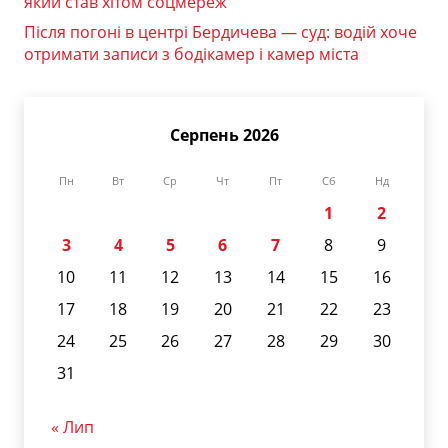
який став хітом соцмереж
Після погоні в центрі Бердичева — суд: водій хоче
отримати записи з бодікамер і камер міста
Серпень 2026
Пн
Вт
Ср
Чт
Пт
Сб
Нд
1
2
3
4
5
6
7
8
9
10
11
12
13
14
15
16
17
18
19
20
21
22
23
24
25
26
27
28
29
30
31
« Лип