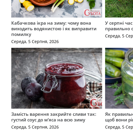
Кабачкова ікра на зиму: чому вона
У серпні ча
виходить водянистою і як виправити
правильно 
помилку
Середа, 5 Се
Середа, 5 Серпня, 2026
Замість варення закрийте сливи так:
Як правильн
густий соус до м’яса на всю зиму
щоб вони р
Середа, 5 Серпня, 2026
Середа, 5 Се