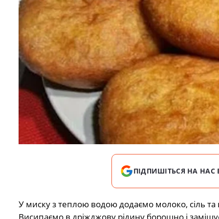
ПІДПИШІТЬСЯ НА НАС 
У миску з теплою водою додаємо молоко, сіль та
Висипаємо в дріжджову рідину борошно і замішуєм