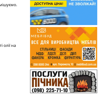
емішуємо.
 олії на