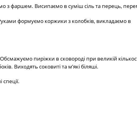
мо з фаршем. Висипаємо в суміш сіль та перець, пер
 Руками формуємо коржики з колобків, викладаємо в
Обсмажуємо пиріжки в сковороді при великій кількості
ків. Виходять соковиті та м’які біляші.
 спеції.