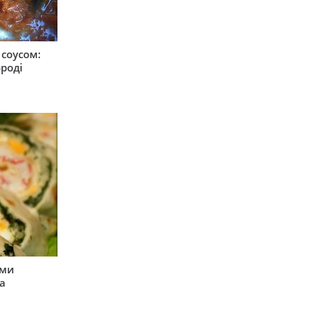
соусом:
ороді
ими
а