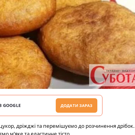
В GOOGLE
ДОДАТИ ЗАРАЗ
 цукор, дріжджі та перемішуємо до розчинення дрібок.
о м’яке та еластичне тісто.