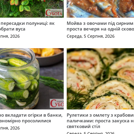
с пересадки полуниці: як
Мойва з овочами під сирним 
обрати вуса
проста вечеря на одній сков
рпня, 2026
Середа, 5 Серпня, 2026
о вкладати огірки в банки,
Рулетики з омлету з крабов
івномірно просолилися
паличками: проста закуска н
святковий стіл
рпня, 2026
Середа, 5 Серпня, 2026