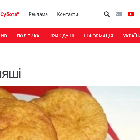
“Субота”
Реклама
Контакти
ЗИВ
ПОЛІТИКА
КРИК ДУШІ
ІНФОРМАЦІЯ
УКРАЇН
ляші