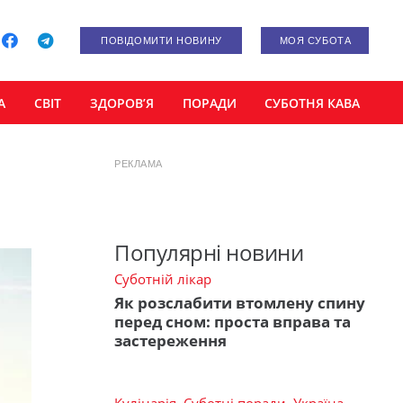
ПОВІДОМИТИ НОВИНУ
МОЯ СУБОТА
А
СВІТ
ЗДОРОВ’Я
ПОРАДИ
СУБОТНЯ КАВА
РЕКЛАМА
Популярні новини
Суботній лікар
Як розслабити втомлену спину
перед сном: проста вправа та
застереження
Кулінарія
,
Суботні поради
,
Україна