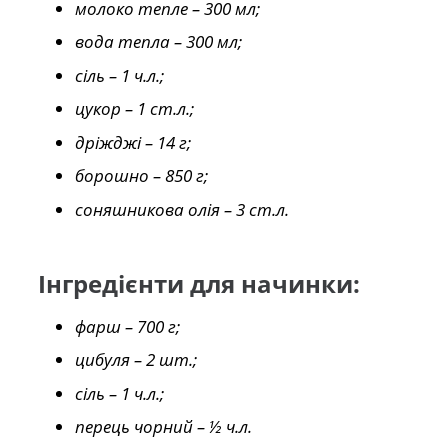
молоко тепле – 300 мл;
вода тепла – 300 мл;
сіль – 1 ч.л.;
цукор – 1 ст.л.;
дріжджі – 14 г;
борошно – 850 г;
соняшникова олія – 3 ст.л.
Інгредієнти для начинки:
фарш – 700 г;
цибуля – 2 шт.;
сіль – 1 ч.л.;
перець чорний – ½ ч.л.