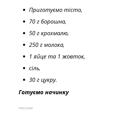
Приготуємо тісто,
70 г борошна,
50 г крохмалю,
250 г молока,
1 яйце та 1 жовток,
сіль,
30 г цукру.
Готуємо начинку
РЕКЛАМА