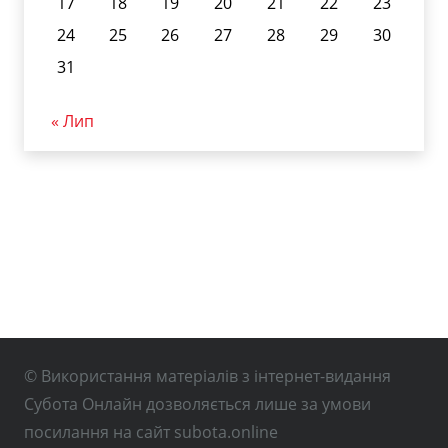
17
18
19
20
21
22
23
24
25
26
27
28
29
30
31
« Лип
© Використання матеріалів з інтернет-видання
Субота Онлайн дозволяється лише за умови
посилання на сайт subota.online