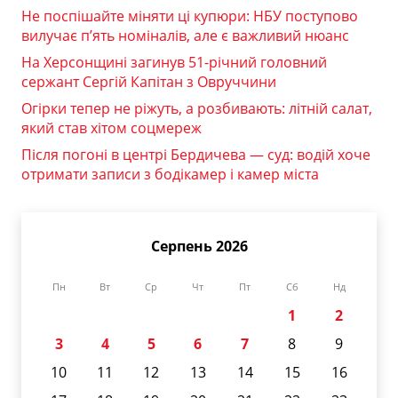
Не поспішайте міняти ці купюри: НБУ поступово
вилучає п’ять номіналів, але є важливий нюанс
На Херсонщині загинув 51-річний головний
сержант Сергій Капітан з Овруччини
Огірки тепер не ріжуть, а розбивають: літній салат,
який став хітом соцмереж
Після погоні в центрі Бердичева — суд: водій хоче
отримати записи з бодікамер і камер міста
Серпень 2026
Пн
Вт
Ср
Чт
Пт
Сб
Нд
1
2
3
4
5
6
7
8
9
10
11
12
13
14
15
16