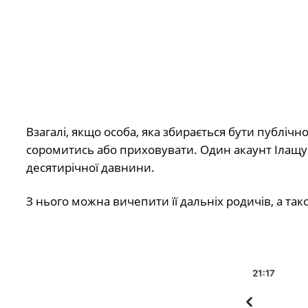
Взагалі, якщо особа, яка збирається бути публіч
соромитись або приховувати. Один акаунт Ілащук
десятирічної давнини.
З нього можна вичепити її дальніх родичів, а так