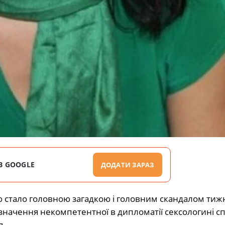
В GOOGLE
ДОДАТИ ЗАРАЗ
 стало головною загадкою і головним скандалом тиж
значення некомпетентної в дипломатії сексологині с
я.