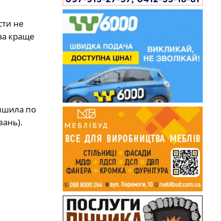
сти не
 за краще
лишила по
вань).