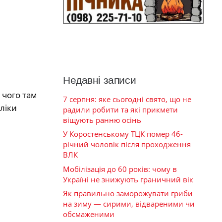
Недавні записи
 чого там
7 серпня: яке сьогодні свято, що не
ліки
радили робити та які прикмети
віщують ранню осінь
У Коростенському ТЦК помер 46-
річний чоловік після проходження
ВЛК
Мобілізація до 60 років: чому в
Україні не знижують граничний вік
Як правильно заморожувати гриби
на зиму — сирими, відвареними чи
обсмаженими