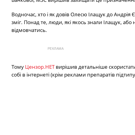
Водночас, хто і як довів Олесю Ілащук до Андрія Єр
зміг. Понад те, люди, які якось знали Ілащук, аб
відмовчатись.
РЕКЛАМА
Тому
Цензор.НЕТ
вирішив детальніше скористатис
собі в інтернеті (крім реклами препаратів підти