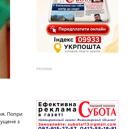
РЕКЛАМА
ня. Попри
пущене з