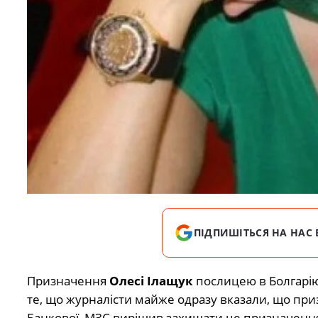
ПІДПИШІТЬСЯ НА НАС 
Призначення
Олесі Ілащук
послицею в Болгарію
те, що журналісти майже одразу вказали, що при
Банкової, МЗС вирішив захищати це призначенн