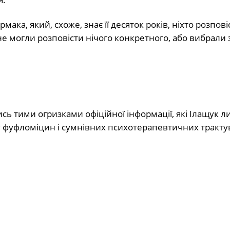
мака, який, схоже, знає її десяток років, ніхто розпові
о не могли розповісти нічого конкретного, або вибрали
ь тими огризками офіційної інформації, які Ілащук 
пу фуфломіцин і сумнівних психотерапевтичних тракту