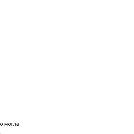
що могла
к