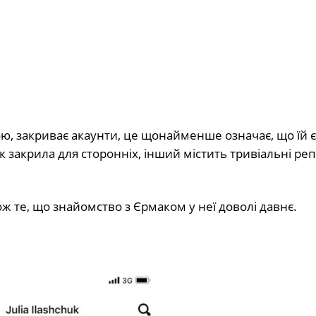
ною, закриває акаунти, це щонайменше означає, що їй є
 закрила для сторонніх, інший містить тривіальні реп
ож те, що знайомство з Єрмаком у неї доволі давнє.