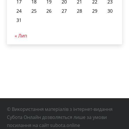
17
18
19
20
21
22
23
24
25
26
27
28
29
30
31
« Лип
© Використання матеріалів з інтернет-видання
Субота Онлайн дозволяється лише за умови
посилання на сайт subota.online