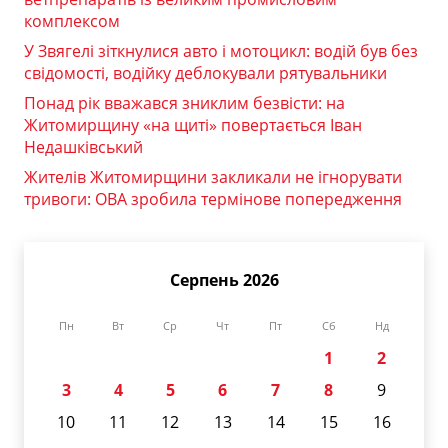
комплексом
У Звягелі зіткнулися авто і мотоцикл: водій був без
свідомості, водійку деблокували рятувальники
Понад рік вважався зниклим безвісти: на
Житомирщину «на щиті» повертається Іван
Недашківський
Жителів Житомирщини закликали не ігнорувати
тривоги: ОВА зробила термінове попередження
Серпень 2026
Пн
Вт
Ср
Чт
Пт
Сб
Нд
1
2
3
4
5
6
7
8
9
10
11
12
13
14
15
16