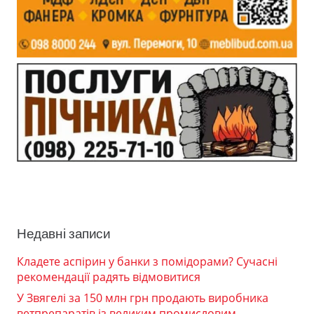
Недавні записи
Кладете аспірин у банки з помідорами? Сучасні
рекомендації радять відмовитися
У Звягелі за 150 млн грн продають виробника
ветпрепаратів із великим промисловим