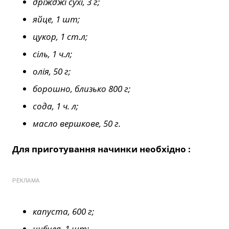
дріжджі сухі, 3 г;
яйце, 1 шт;
цукор, 1 ст.л;
сіль, 1 ч.л;
олія, 50 г;
борошно, близько 800 г;
сода, 1 ч. л;
масло вершкове, 50 г.
Для приготування начинки необхідно
:
РЕКЛАМА
капуста, 600 г;
цибуля, 1 шт;