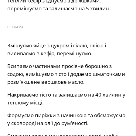
Теплий кефір з’єднуємо з дріжджами,
перемішуємо та залишаємо на 5 хвилин.
РЕКЛАМА
Змішуємо яйце з цукром і сіллю, олією і
виливаємо в кефір, перемішуємо.
Всипаємо частинами просіяне борошно з
содою, вимішуємо тісто і додаємо шматочками
розм’якшене вершкове масло.
Накриваємо тісто та залишаємо на 40 хвилин у
теплому місці.
Формуємо пиріжки з начинкою та обсмажуємо
у сковороді на олії до рум’яності.
Смажити краще на невеликому вогні, щоби