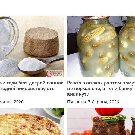
хи соди біля дверей ванної:
Розсіл в огірках раптом пому
сподині використовують
це нормально, а коли банку
викинути
ерпня, 2026
П’ятниця, 7 Серпня, 2026