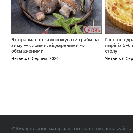
Як правильно заморожувати гриби на
Гості не од
зиму — сирими, відвареними чи
пиріг із 5–6
обсмаженими
столу
Четвер, 6 Серпня, 2026
Четвер, 6 Се
© Використання матеріалів з інтернет-видання Субота 