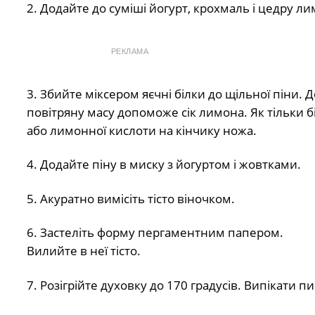
2. Додайте до суміші йогурт, крохмаль і цедру л
РЕКЛАМА
3. Збийте міксером яєчні білки до щільної піни. Д
повітряну масу допоможе сік лимона. Як тільки б
або лимонної кислоти на кінчику ножа.
4. Додайте піну в миску з йогуртом і жовтками.
5. Акуратно вимісіть тісто віночком.
6. Застеліть форму пергаментним папером.
Вилийте в неї тісто.
7. Розігрійте духовку до 170 градусів. Випікати пи