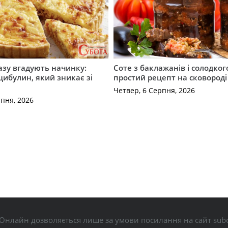
разу вгадують начинку:
Соте з баклажанів і солодког
 цибулин, який зникає зі
простий рецепт на сковороді
Четвер, 6 Серпня, 2026
рпня, 2026
Онлайн дозволяється лише за умови посилання на сайт subo