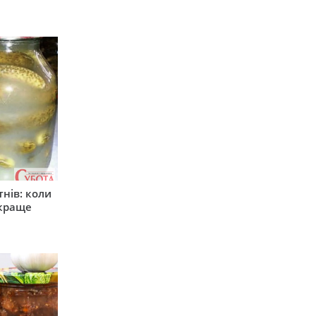
тнів: коли
 краще