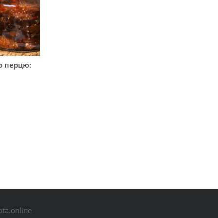
о перцю:
ta.online