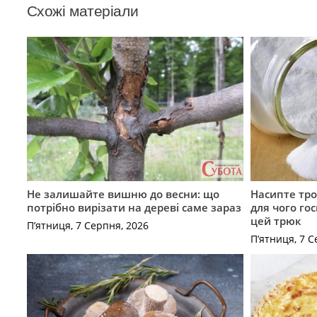
Схожі матеріали
Не залишайте вишню до весни: що
Насипте тро
потрібно вирізати на дереві саме зараз
для чого го
цей трюк
П’ятниця, 7 Серпня, 2026
П’ятниця, 7 С