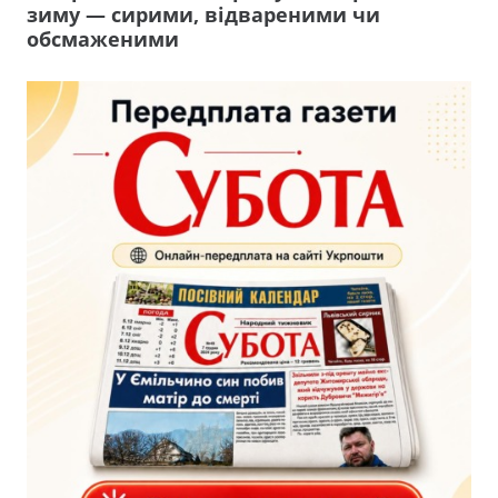
зиму — сирими, відвареними чи
обсмаженими