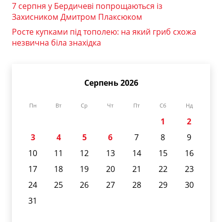
7 серпня у Бердичеві попрощаються із
Захисником Дмитром Плаксюком
Росте купками під тополею: на який гриб схожа
незвична біла знахідка
Серпень 2026
Пн
Вт
Ср
Чт
Пт
Сб
Нд
1
2
3
4
5
6
7
8
9
10
11
12
13
14
15
16
17
18
19
20
21
22
23
24
25
26
27
28
29
30
31