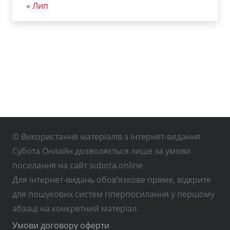
« Лип
© Використання матеріалів з інтернет-видання
Субота Онлайн дозволяється лише за умови
посилання на сайт subota.online
Для інтернет-видань обов’язкове пряме, відкрите
для пошукових систем гіперпосилання у першому
абзаці на конкретний матеріал.
Умови договору оферти