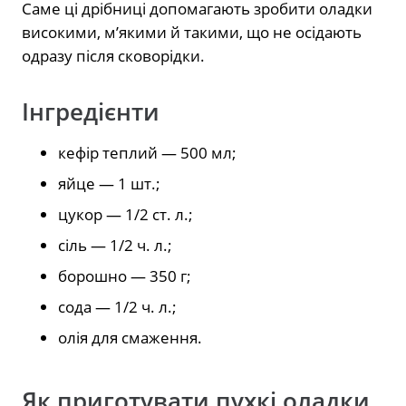
Саме ці дрібниці допомагають зробити оладки
високими, м’якими й такими, що не осідають
одразу після сковорідки.
Інгредієнти
кефір теплий — 500 мл;
яйце — 1 шт.;
цукор — 1/2 ст. л.;
сіль — 1/2 ч. л.;
борошно — 350 г;
сода — 1/2 ч. л.;
олія для смаження.
Як приготувати пухкі оладки