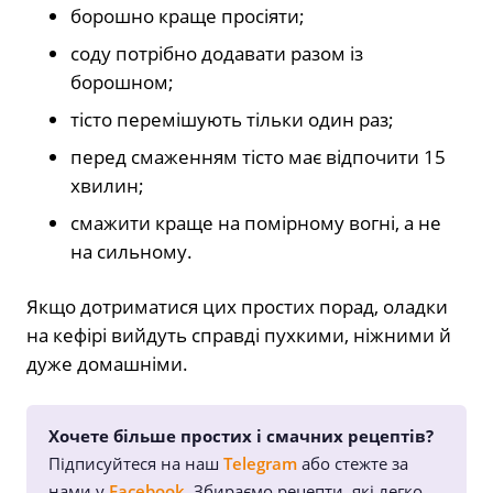
борошно краще просіяти;
соду потрібно додавати разом із
борошном;
тісто перемішують тільки один раз;
перед смаженням тісто має відпочити 15
хвилин;
смажити краще на помірному вогні, а не
на сильному.
Якщо дотриматися цих простих порад, оладки
на кефірі вийдуть справді пухкими, ніжними й
дуже домашніми.
Хочете більше простих і смачних рецептів?
Підписуйтеся на наш
Telegram
або стежте за
нами у
Facebook
. Збираємо рецепти, які легко