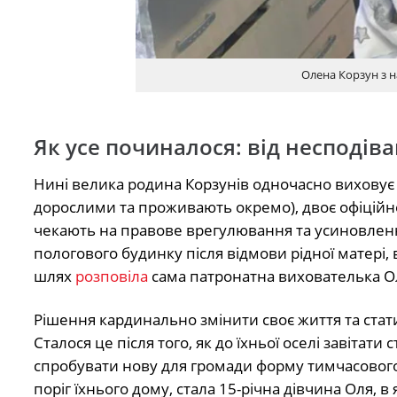
Олена Корзун з 
Як усе починалося: від несподів
Нині велика родина Корзунів одночасно виховує 1
дорослими та проживають окремо), двоє офіційно 
чекають на правове врегулювання та усиновленн
пологового будинку після відмови рідної матері,
шлях
розповіла
сама патронатна вихователька О
Рішення кардинально змінити своє життя та стат
Сталося це після того, як до їхньої оселі завітат
спробувати нову для громади форму тимчасовог
поріг їхнього дому, стала 15-річна дівчина Оля, в