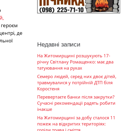
о
й,
 героєм
ентрі, де
льної
Недавні записи
На Житомирщині розшукують 17-
річну Світлану Ромащенко: має два
татуювання на руках
Семеро людей, серед них двоє дітей,
травмувалися у потрійній ДТП біля
Коростеня
Перевертаєте банки після закрутки?
Сучасні рекомендації радять робити
інакше
На Житомирщині за добу сталося 11
пожеж на відкритих територіях:
горіли трава і сміття