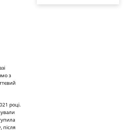
и
азі
ямо з
ттєвий
021 році.
онували
тупила
, після