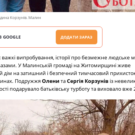
дина Корзунів. Малин
В GOOGLE
ДОДАТИ ЗАРАЗ
є важкі випробування, історії про безмежне людське 
вказами. У Малинській громаді на Житомирщині живе
й дім на затишний і безпечний тимчасовий прихисто
авинах. Подружжя
Олени
та
Сергія Корзунів
із невелик
ості подарувало батьківську турботу та виховало вже 2