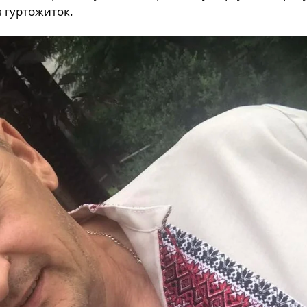
в гуртожиток
.