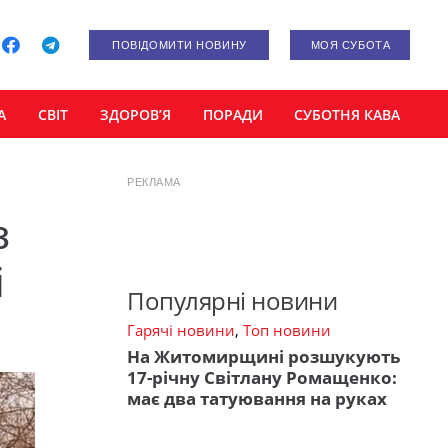
ПОВІДОМИТИ НОВИНУ
МОЯ СУБОТА
А
СВІТ
ЗДОРОВ’Я
ПОРАДИ
СУБОТНЯ КАВА
РЕКЛАМА
з
і
Популярні новини
Гарячі новини
,
Топ новини
На Житомирщині розшукують
17-річну Світлану Ромащенко:
має два татуювання на руках