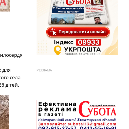
милосердя,
к для
РЕКЛАМА
ого села
8 дітей.