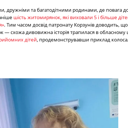
, дружніми та багатодітними родинами, де повага д
раніше
шість житомирянок, які виховали 5 і більше діте
я»
. Тим часом досвід патронату Корзунів доводить, що
 — схожа дивовижна історія трапилася в обласному ц
рийомних дітей
, продемонструвавши приклад колоса