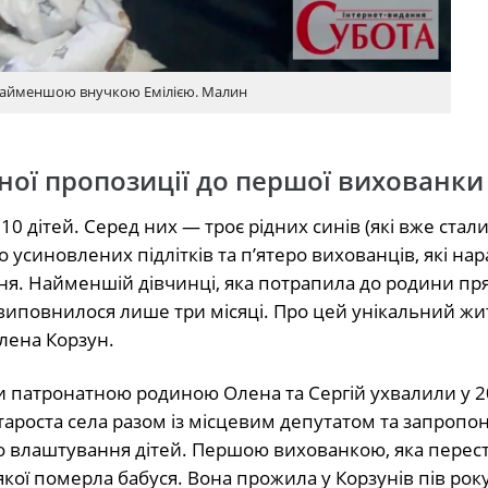
найменшою внучкою Емілією. Малин
аної пропозиції до першої вихованки
0 дітей. Серед них — троє рідних синів (які вже стал
усиновлених підлітків та п’ятеро вихованців, які нар
я. Найменшій дівчинці, яка потрапила до родини пр
 виповнилося лише три місяці.
Про цей унікальний жи
лена Корзун
.
и патронатною родиною Олена та Сергій ухвалили у 2
и староста села разом із місцевим депутатом та запроп
о влаштування дітей
.
Першою вихованкою, яка перес
 якої померла бабуся
.
Вона прожила у Корзунів пів року