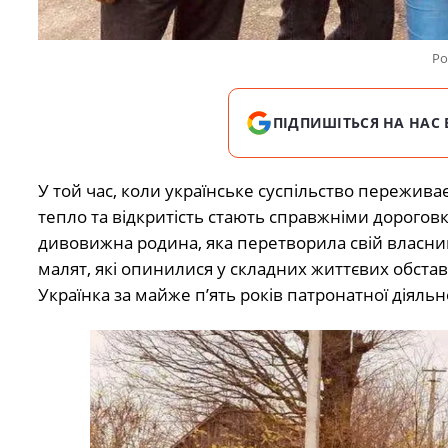
Ро
ПІДПИШІТЬСЯ НА НАС 
У той час, коли українське суспільство пережива
тепло та відкритість стають справжніми дорого
дивовижна родина, яка перетворила свій власни
малят, які опинилися у складних життєвих обст
Українка за майже п’ять років патронатної діяльн