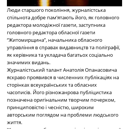
Люди старшого покоління, журналістська
спільнота добре пам’ятають його, як головного
редактора молодіжної газети, заступника
головного редактора обласної газети
“Житомирщина”, начальника обласного
управління в справах видавництв та поліграфії,
як керівника та укладача багатьох соціально
значимих видань.
Журналістський талант Анатолія Опанасовича
яскраво проявився в численних публікаціях на
сторінках всеукраїнських та обласних
часописів. Його різножанрова публіцистика
позначена оригінальним творчим почерком,
принциповістю і чесністю, широким
авторським поглядом на проблеми людського
життя.