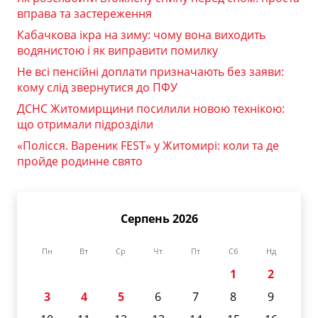
вправа та застереження
Кабачкова ікра на зиму: чому вона виходить
водянистою і як виправити помилку
Не всі пенсійні доплати призначають без заяви:
кому слід звернутися до ПФУ
ДСНС Житомирщини посилили новою технікою:
що отримали підрозділи
«Полісся. Вареник FEST» у Житомирі: коли та де
пройде родинне свято
Серпень 2026
Пн
Вт
Ср
Чт
Пт
Сб
Нд
1
2
3
4
5
6
7
8
9