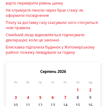
варто перевірити рівень цинку
Не отримуєте пенсію через брак стажу: як
оформити посвідчення
Плату за доставку газу скасували: кого стосуються
нові правила
Сімейний лікар відмовляється підписувати
декларацію: коли це законно
Блискавка підпалила будинок у Житомирському
районі: пожежу ліквідували за годину
Серпень 2026
Пн
Вт
Ср
Чт
Пт
Сб
Нд
1
2
3
4
5
6
7
8
9
10
11
12
13
14
15
16