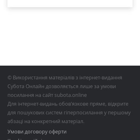
© Використання матеріалів з інтернет-видання
Субота Онлайн дозволяється лише за умови
посилання на сайт subota.online
Для інтернет-видань обов’язкове пряме, відкрите
для пошукових систем гіперпосилання у першому
абзаці на конкретний матеріал.
Умови договору оферти