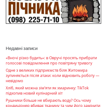
Недавні записи
«Вночі різко будить»: в Овручі просять прибрати
голосові повідомлення про повітряну тривогу
Одне з великих підприємств біля Житомира
зупиняється після атаки: коли відновить роботу —
невідомо
Хліб, який можна зім’яти як хмаринку: TikTok
підхопив новий кулінарний хіт
Рушники більше не вбирають воду? Ось чому
кондиціонер вбиває тканину та чим його замінити