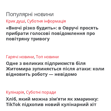
Популярні новини
Крик душі
,
Суботня інформація
«Вночі різко будить»: в Овручі просять
прибрати голосові повідомлення про
повітряну тривогу
Гарячі новини
,
Топ новини
Одне з великих підприємств біля
Житомира зупиняється після атаки: коли
відновить роботу — невідомо
Кулінарія
,
Суботні поради
Хліб, який можна зім’яти як хмаринку:
TikTok підхопив новий кулінарний хіт