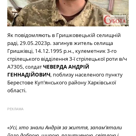
Як повідомляють в Гришковецькій селищній
раді, 29.05.2023р. загинув житель селища
Гришківці, 14.12.1995 р.н., кулеметник 3-го
стрілецького відділення 3-ї стрілецької роти в/ч
А7305, солдат
ЧЕВЕРДА АНДРІЙ
ГЕННАДІЙОВИЧ
, поблизу населеного пункту
Берестове Куп’янського району Харківської
області.
РЕКЛАМА
«Усі, хто знали Андрія за життя, запам’ятали
його доброю, щирою, позитивною, світлою і