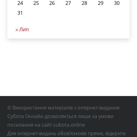
24
25
26
27
28
29
30
31
« Лип
© Використання матеріалів з інтернет-видання
Субота Онлайн дозволяється лише за умови
посилання на сайт subota.online
Для інтернет-видань обов’язкове пряме, відкрите