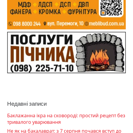
Недавні записи
Баклажанна ікра на сковороді: простий рецепт без
тривалого уварювання
Не як на бакалаврат: з 7 серпня почався вступ до