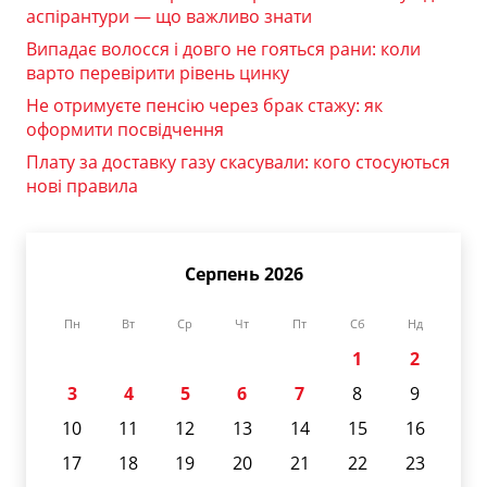
аспірантури — що важливо знати
Випадає волосся і довго не гояться рани: коли
варто перевірити рівень цинку
Не отримуєте пенсію через брак стажу: як
оформити посвідчення
Плату за доставку газу скасували: кого стосуються
нові правила
Серпень 2026
Пн
Вт
Ср
Чт
Пт
Сб
Нд
1
2
3
4
5
6
7
8
9
10
11
12
13
14
15
16
17
18
19
20
21
22
23