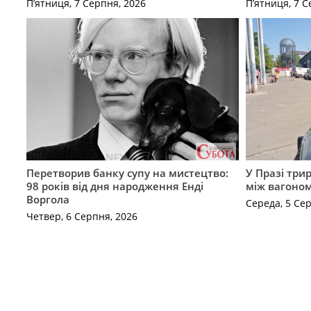
П’ятниця, 7 Серпня, 2026
П’ятниця, 7 С
Перетворив банку супу на мистецтво:
У Празі три
98 років від дня народження Енді
між вагоно
Воргола
Середа, 5 Се
Четвер, 6 Серпня, 2026