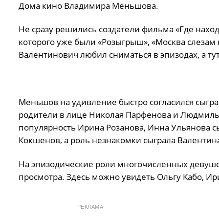
Дома кино Владимира Меньшова.
Не сразу решились создатели фильма «Где наход
которого уже были «Розыгрыш», «Москва слезам 
Валентинович любил сниматься в эпизодах, а тут
Меньшов на удивление быстро согласился сыгра
родители в лице Николая Парфенова и Людмилы 
популярность Ирина Розанова, Инна Ульянова сы
Кокшенов, а роль незнакомки сыграла Валентина
На эпизодические роли многочисленных девушек
просмотра. Здесь можно увидеть Ольгу Кабо, И
РЕКЛАМА