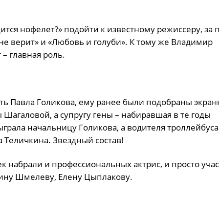
ится нофелет?» подойти к известному режиссеру, за
не верит» и «Любовь и голуби». К тому же Владимир
 – главная роль.
ть Павла Голикова, ему ранее были подобраны экра
Шагаловой, а супругу гены – набиравшая в те годы
грала начальницу Голикова, а водителя троллейбуса
 Теличкина. Звездный состав!
 набрали и профессиональных актрис, и просто уча
рину Шмелеву, Елену Цыплакову.