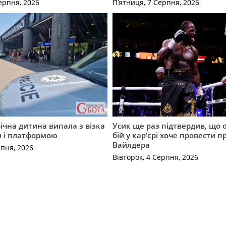
ерпня, 2026
П’ятниця, 7 Серпня, 2026
річна дитина випала з візка
Усик ще раз підтвердив, що 
м і платформою
бій у кар’єрі хоче провести п
Вайлдера
рпня, 2026
Вівторок, 4 Серпня, 2026