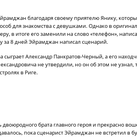
йрамджан благодаря своему приятелю Янику, котор
пособ для знакомства с девушками. Однако в оригина
ру, в итоге его заменили на слово «телефон», напис
у за 8 дней Эйрамджан написал сценарий.
а сыграет Александр Панкратов-Черный, а его находч
ксандровича не утвердили, но он об этом не узнал, т
стролях в Риге.
 двоюродного брата главного героя и прекрасно вош
удавалось, пока сценарист Эйрамджан не встретил в б