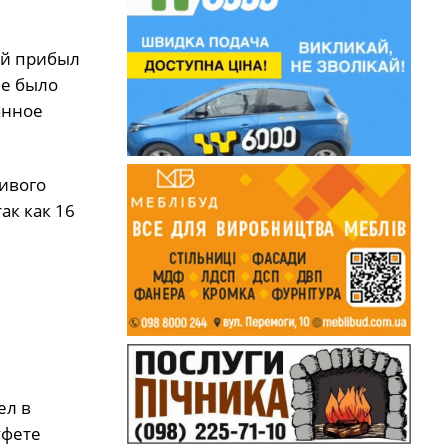
ый прибыл
ле было
анное
ивого
ак как 16
ел в
уфете