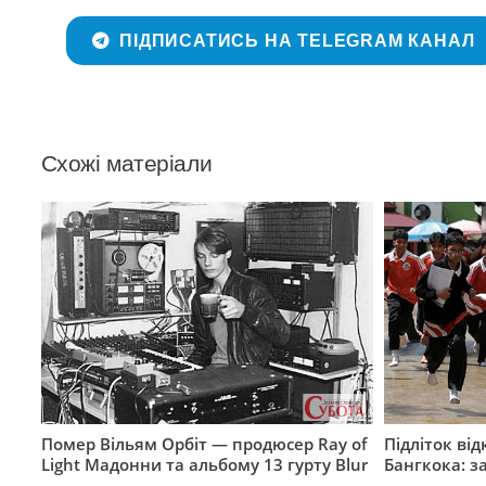
ПІДПИСАТИСЬ НА TELEGRAM КАНАЛ
Схожі матеріали
Помер Вільям Орбіт — продюсер Ray of
Підліток від
Light Мадонни та альбому 13 гурту Blur
Бангкока: з