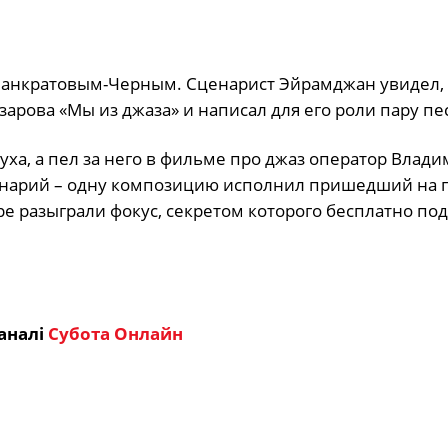
Панкратовым-Черным. Сценарист Эйрамджан увидел, 
арова «Мы из джаза» и написал для его роли пару пе
луха, а пел за него в фильме про джаз оператор Влад
ценарий – одну композицию исполнил пришедший на
ре разыграли фокус, секретом которого бесплатно по
аналі
Субота Онлайн