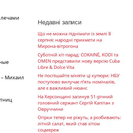
 плечами
Недавні записи
Що не можна піднімати із землі 8
серпня: народні прикмети на
Мирона-вітрогона
Суботній хіт-парад: COKAINÉ, KODI та
OMEN представили нову версію Cuba
нные
Libre & Dolce Vita
Не поспішайте міняти ці купюри: НБУ
 – Михаил
поступово вилучає п’ять номіналів,
але є важливий нюанс
На Херсонщині загинув 51-річний
стниц
головний сержант Сергій Капітан з
Овруччини
Огірки тепер не ріжуть, а розбивають:
літній салат, який став хітом
соцмереж