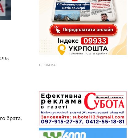
ель.
РЕКЛАМА
о брата,