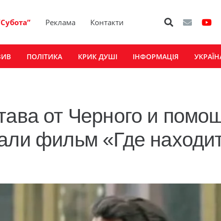
“Субота”
Реклама
Контакти
ЗИВ
ПОЛІТИКА
КРИК ДУШІ
ІНФОРМАЦІЯ
УКРАЇН
тава от Черного и помо
мали фильм «Где находи