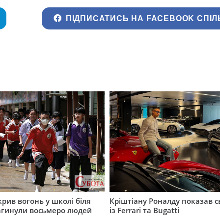
ПІДПИСАТИСЬ НА FACEBOOK СПІЛ
крив вогонь у школі біля
Кріштіану Роналду показав с
агинули восьмеро людей
із Ferrari та Bugatti