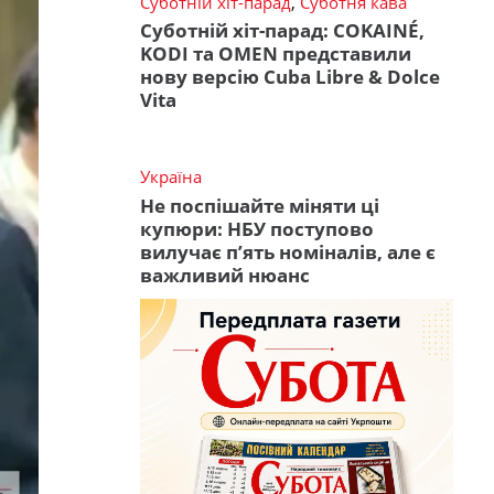
Суботній хіт-парад
,
Суботня кава
Суботній хіт-парад: COKAINÉ,
KODI та OMEN представили
нову версію Cuba Libre & Dolce
Vita
Україна
Не поспішайте міняти ці
купюри: НБУ поступово
вилучає п’ять номіналів, але є
важливий нюанс