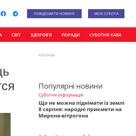
ПОВІДОМИТИ НОВИНУ
МОЯ СУБОТА
А
СВІТ
ЗДОРОВ’Я
ПОРАДИ
СУБОТНЯ КАВА
РЕКЛАМА
щь
тся
Популярні новини
Суботня інформація
Що не можна піднімати із землі
8 серпня: народні прикмети на
Мирона-вітрогона