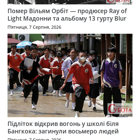
Помер Вільям Орбіт — продюсер Ray of
Light Мадонни та альбому 13 гурту Blur
П’ятниця, 7 Серпня, 2026
Підліток відкрив вогонь у школі біля
Бангкока: загинули восьмеро людей
П’ятниця, 7 Серпня, 2026