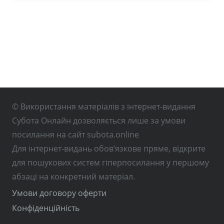
© Використання матеріалів з інтернет-видання
Субота Онлайн дозволяється лише за умови
посилання на сайт subota.online
Для інтернет-видань обов’язкове пряме, відкрите
для пошукових систем гіперпосилання у першому
абзаці на конкретний матеріал.
Умови договору оферти
Конфіденційність