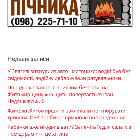
Недавні записи
У Звягелі зіткнулися авто і мотоцикл: водій був без
свідомості, водійку деблокували рятувальники
Понад рік вважався зниклим безвісти: на
Житомирщину «на щиті» повертається Іван
Недашківський
Жителів Житомирщини закликали не ігнорувати
тривоги: ОВА зробила термінове попередження
Кабачки вже нікуди дівати? Запечіть їх для салату з
помідорами — це хіт літа